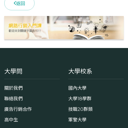
返回
學系地址
臺南市東區大學路1號
大學問
大學校系
關於我們
國內大學
聯絡我們
大學18學群
廣告行銷合作
技職20群類
高中生
軍警大學