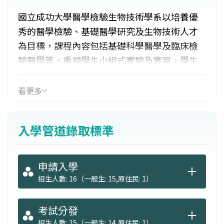
國立成功大學醫學檢驗生物技術學系以培養優
秀的醫學檢驗、基礎醫學研究及生物技術人才
為目標，課程內容包括基礎科學醫學及臨床檢
驗醫學等。重視學生小組式實驗及實習，學生
親自操作，並鼓勵學生參與實驗室見習及研
究，四年級於成大附設醫院實習，該院設備新
看更多
穎，人才濟濟，為優越之實習環境。學生畢業
後可考取醫檢師證照，從事醫檢工作或生物醫
入學管道錄取標準
學科技等相關工作。
申請入學
招生人數: 16（一般生: 15,原住民: 1）
考試分發
招生人數: 15（一般生: 14,原住民: 1）