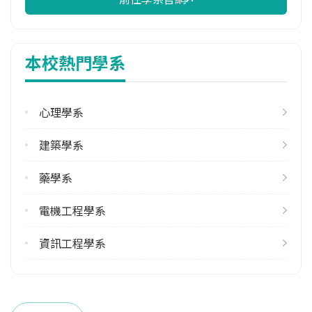
校際選課人數
113學年度下學期
2
本校熱門學系
修輔系人數
113學年度上學期
3
心理學系
113學年度下學期
建築學系
4
藥學系
雙主修人數
113學年度上學期
電機工程學系
3
113學年度下學期
資訊工程學系
3
學系電話
(06)2353535 #5766