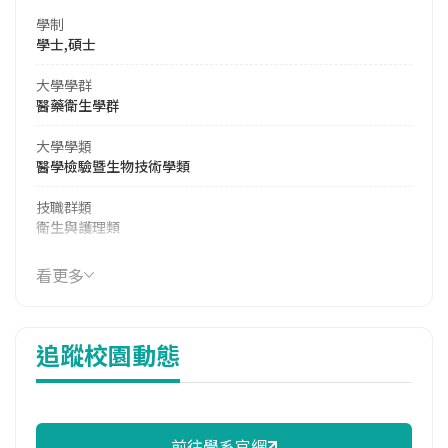
學制
學士,碩士
大學學群
醫藥衛生學群
大學學類
醫學檢驗暨生物技術學類
技職群類
衛生與護理類
114年學費
看更多
17,990 元/學期
114年雜費
追蹤校園動態
13,050 元/學期
114年註冊率
90.70%
前往學系官網