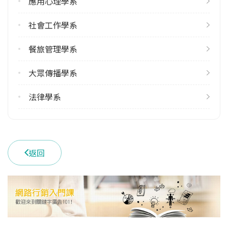
應用心理學系
學系電話
(03)5302255 #3230
社會工作學系
學系地址
新竹市香山區玄奘路48號
餐旅管理學系
大眾傳播學系
法律學系
返回