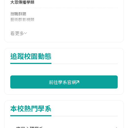
大眾傳播學類
技職群類
藝術群影視類
114年學費
看更多
39,658 元/學期
114年雜費
追蹤校園動態
11,320 元/學期
114年註冊率
52.00%
前往學系官網
校際選課人數
113學年度上學期
1
本校熱門學系
113學年度下學期
1