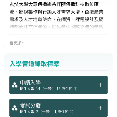
玄奘大學大眾傳播學系伴隨傳播科技數位匯
流、影視製作與行銷人才需求大增，銜接產業
需求及人才培育使命，在師資、課程設計及硬
體都灌注充沛資源。提供學生國際交流的學習
環境。在專業設備資源上，秉持學用合一教學
理念，強調與傳播產業接軌，因此擁有數位電
看更多
視虛擬攝影棚、專業攝影機，以及數位成音中
心。在教學上，聘任資深業師經驗傳授，並融
入學管道錄取標準
入影視製作、配樂與行銷證照考試之課程，嵌
入以影視製作與行銷為主軸的訓練內涵，並提
供影視產業實習名額。
申請入學
招生人數: 14（一般生: 13,原住民: 1）
考試分發
招生人數: 2（一般生: 1,原住民: 1）