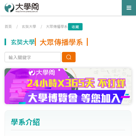
Tog
nav
首頁
/
玄奘大學
/
大眾傳播學系
收藏
大眾傳播學系
玄奘大學
學系介紹