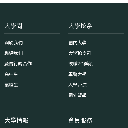
大學問
大學校系
關於我們
國內大學
聯絡我們
大學18學群
廣告行銷合作
技職20群類
高中生
軍警大學
高職生
入學管道
國外留學
大學情報
會員服務