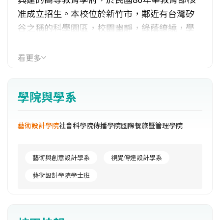
准成立招生。本校位於新竹市，鄰近有台灣矽
谷之稱的科學園區，校園幽靜，綠蔭繚繞，學
習環境優良，為全國最具人文特色的大學。本
校的核心價值是人文、精緻、溫馨與關懷，並
看更多
創立國際餐旅暨管理、傳播、社會科學、設計
四大學院，提供各類專業學程，以化育具專業
學院與學系
素養人才及加強學生就業競爭力為目標。
藝術設計學院
社會科學院
傳播學院
國際餐旅暨管理學院
藝術與創意設計學系
視覺傳達設計學系
藝術設計學院學士班