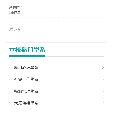
創校時間
1997年
114年生師比
12.14
看更多
114年註冊率
82.46%
本校熱門學系
113學年度雙聯學位合作校數
北美洲2 歐洲1
應用心理學系
學校電話
(03)5302255
社會工作學系
學校地址
新竹市香山區東香里玄奘路48號
餐旅管理學系
大眾傳播學系