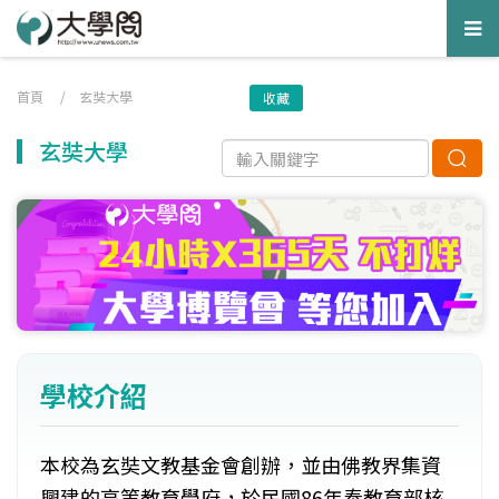
Tog
nav
首頁
/
玄奘大學
收藏
玄奘大學
學校介紹
本校為玄奘文教基金會創辦，並由佛教界集資
興建的高等教育學府，於民國86年奉教育部核