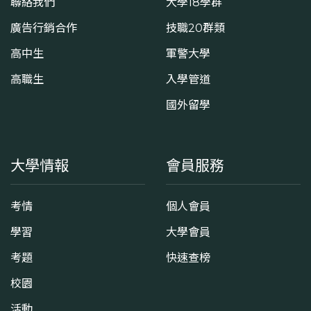
聯絡我們
大學18學群
廣告行銷合作
技職20群類
高中生
軍警大學
高職生
入學管道
國外留學
大學情報
會員服務
考情
個人會員
學習
大學會員
考題
快速查榜
校園
活動