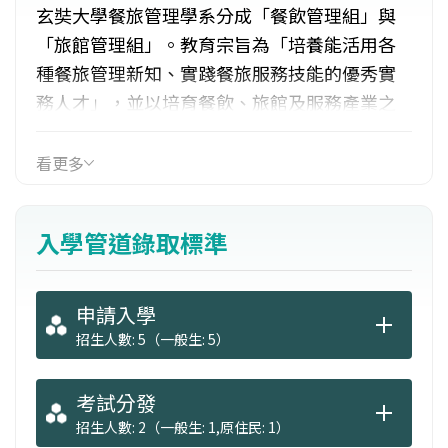
玄奘大學餐旅管理學系分成「餐飲管理組」與
「旅館管理組」。教育宗旨為「培養能活用各
種餐旅管理新知、實踐餐旅服務技能的優秀實
務人才」，並以培育餐飲、旅館及服務產業之
基、中階層服務人才為目標。學生畢業後，在
就業方面主要發展範圍包含：旅館管理、物業
看更多
管理、餐館管理、高齡養生村管理、俱樂部、
休閒教育會議中心、會議展覽管理、宴會管
入學管道錄取標準
理、觀光旅遊服務等相關行業。
申請入學
招生人數: 5（一般生: 5）
考試分發
招生人數: 2（一般生: 1,原住民: 1）