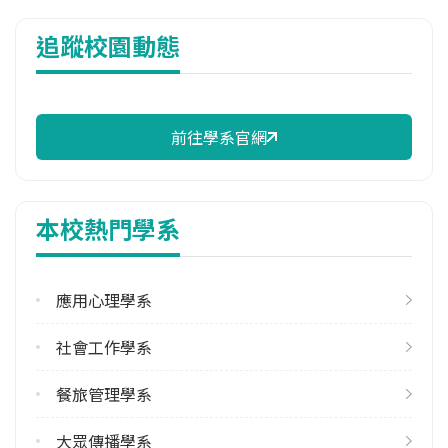
114年雜費
追蹤校園動態
11,320 元/學期
114年註冊率
93.04%
前往學系官網
校際選課人數
113學年度上學期
1
本校熱門學系
113學年度下學期
1
應用心理學系
修輔系人數
113學年度下學期
社會工作學系
1
餐旅管理學系
學系電話
(03)5302255 #5412
大眾傳播學系