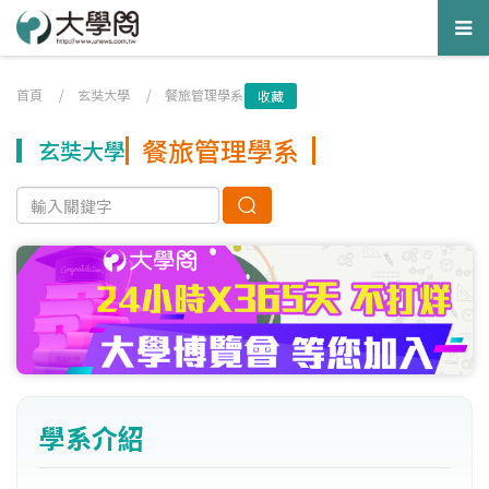
Tog
nav
首頁
/
玄奘大學
/
餐旅管理學系
收藏
餐旅管理學系
玄奘大學
學系介紹