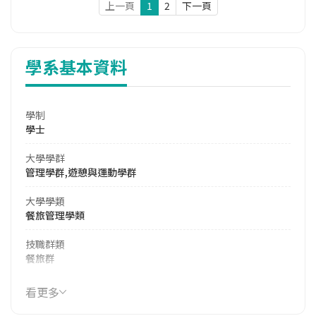
上一頁
1
2
下一頁
學系基本資料
學制
學士
大學學群
管理學群,遊憩與運動學群
大學學類
餐旅管理學類
技職群類
餐旅群
114年學費
看更多
39,658 元/學期