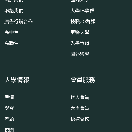
聯絡我們
大學18學群
廣告行銷合作
技職20群類
高中生
軍警大學
高職生
入學管道
國外留學
大學情報
會員服務
考情
個人會員
學習
大學會員
考題
快速查榜
校園