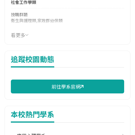
社會工作學類
技職群類
衛生與護理類,家政群幼保類
114年學費
看更多
37,908 元/學期
114年雜費
追蹤校園動態
7,660 元/學期
114年註冊率
28.00%
前往學系官網
校際選課人數
113學年度上學期
1
本校熱門學系
修輔系人數
113學年度上學期
1