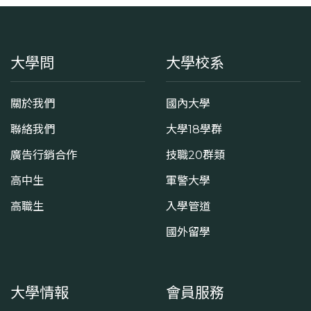
大學問
大學校系
關於我們
國內大學
聯絡我們
大學18學群
廣告行銷合作
技職20群類
高中生
軍警大學
高職生
入學管道
國外留學
大學情報
會員服務