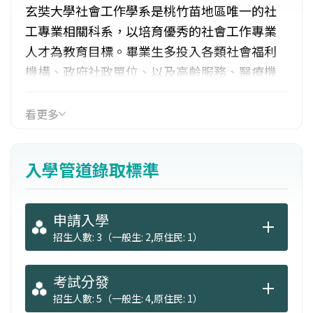
玄奘大學社會工作學系是桃竹苗地區唯一的社
工專業相關科系，以培育優秀的社會工作專業
人才為教育目標。畢業生多投入各類社會福利
機構、政府社政單位、以及高齡服務、醫療機
構、教育及人力資源等相關產業。部分畢業生
選擇報考國家舉辦之社會行政類科考試，取得
看更多
公務員資格後，至各級政府社政機關服務。透
過「多元化的課程設計」、「生動活潑的教學
入學管道錄取標準
活動」與「紮實專業的社工實習」，提供最貼
近社會實務需求之教育。
申請入學
招生人數: 3（一般生: 2,原住民: 1）
考試分發
招生人數: 5（一般生: 4,原住民: 1）