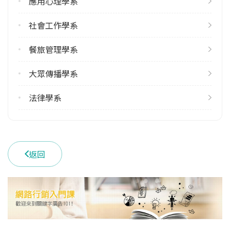
應用心理學系
雙主修人數
社會工作學系
113學年度上學期
餐旅管理學系
2
113學年度下學期
大眾傳播學系
2
法律學系
學系電話
(03)5302255 #5512
學系地址
新竹市香山區玄奘路48號
返回