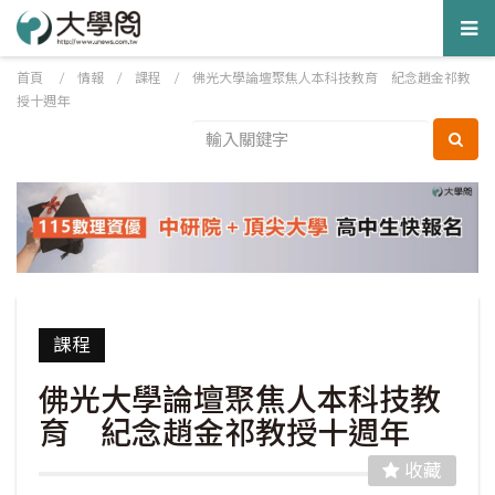
Tog
nav
首頁
/
情報
/
課程
/
佛光大學論壇聚焦人本科技教育 紀念趙金祁教
授十週年
課程
佛光大學論壇聚焦人本科技教
育 紀念趙金祁教授十週年
收藏