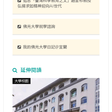
追思「臺灣科學教育之父」趙金祁教授
弘揚求如精神迎向AI世代
佛光大學就學諮詢
我的佛光大學日記＠宜蘭
延伸閱讀
大學校園