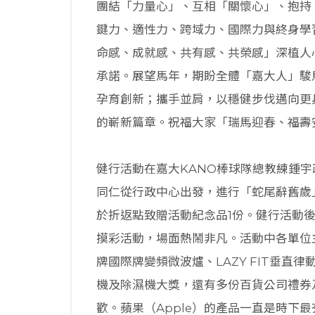
團結「力量心」、互相「關懷心」、抱持
鍵力、適性力、跨域力、國際力與終身學
命感、成就感、共有感、共榮感」深植人
承諾。展望馬年，期盼全體「嘉大人」駿
孕育創新；攜手並肩，以穩健步伐邁向更
的嶄新篇章。祝福大家「瑞馬迎春、福壽
健行活動在嘉大KANO棒球隊總教練鍾
同仁從行政中心出發，進行「蛇尾辭舊歲
於折返點致贈活動紀念品1份。健行活動
摸彩活動，場面熱鬧非凡。活動中各單位
牌國際牌變頻微波爐、LAZY FIT垂
機及除濕機大獎，還有多份百貨公司禮券
歡。蘋果（Apple）的產品一直是時下