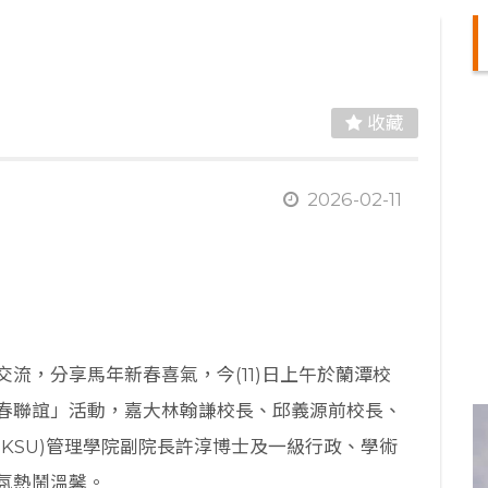
收藏
2026-02-11
流，分享馬年新春喜氣，今(11)日上午於蘭潭校
春聯誼」活動，嘉大林翰謙校長、邱義源前校長、
KSU)管理學院副院長許淳博士及一級行政、學術
氛熱鬧溫馨。