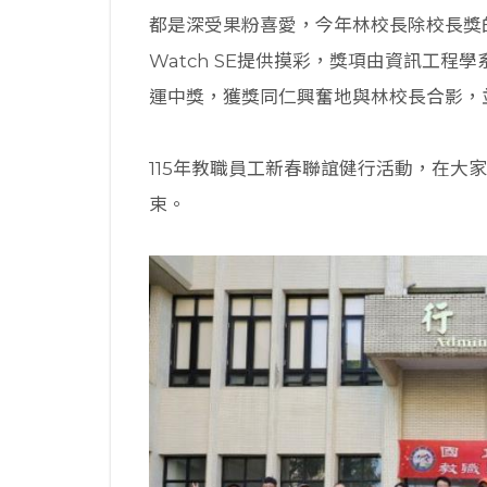
都是深受果粉喜愛，今年林校長除校長獎的
Watch SE提供摸彩，獎項由資訊工
運中獎，獲獎同仁興奮地與林校長合影，
115年教職員工新春聯誼健行活動，在大
束。