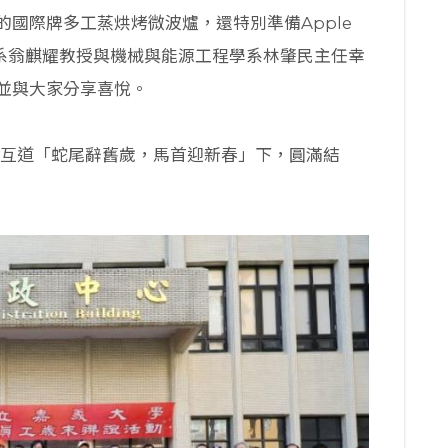
國際牌多工蒸烘烤微波爐，還特別準備Apple
程學系翁麒耀教授與機械與能源工程學系林肇民主任幸
並與大家分享喜悅。
家互道「蛇尾辭舊歲，馬首迎新春」下，圓滿結