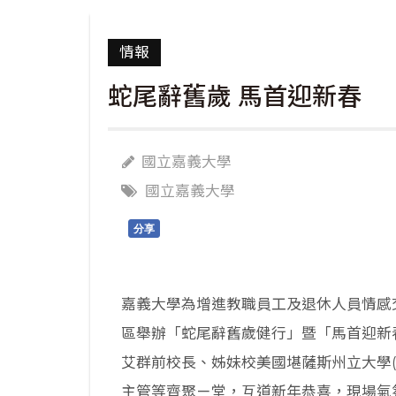
情報
蛇尾辭舊歲 馬首迎新春
國立嘉義大學
國立嘉義大學
分享
嘉義大學為增進教職員工及退休人員情感交
區舉辦「蛇尾辭舊歲健行」暨「馬首迎新
艾群前校長、姊妹校美國堪薩斯州立大學(
主管等齊聚ㄧ堂，互道新年恭喜，現場氣