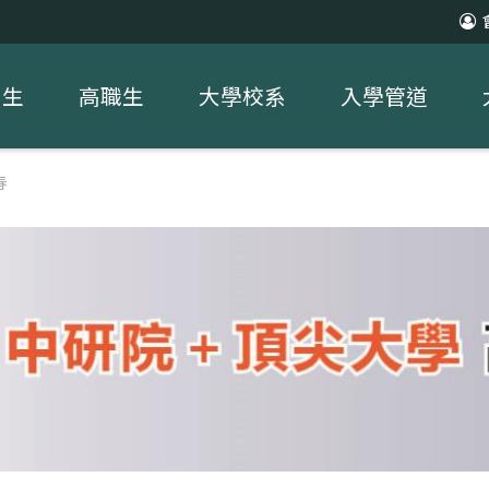
中生
高職生
大學校系
入學管道
春