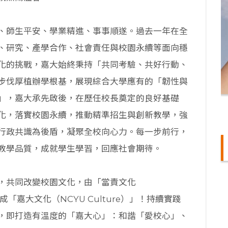
、師生平安、學業精進、事事順遂。過去一年在全
、研究、產學合作、社會責任與校園永續等面向穩
化的挑戰，嘉大始終秉持「共同考驗、共好行動、
步伐厚植辦學根基，展現綜合大學應有的「韌性與
」，嘉大承先啟後，在歷任校長奠定的良好基礎
化，落實校園永續，推動精準招生與創新教學，強
行政共識為後盾，凝聚全校向心力。每一步前行，
教學品質，成就學生學習，回應社會期待。
，共同改變校園文化，由「當責文化
出發，形成「嘉大文化（NCYU Culture）」！持續實踐
，即打造有溫度的「嘉大心」：和諧「愛校心」、