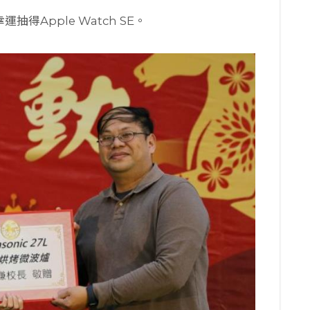
抽得Apple Watch SE。