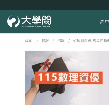
高
首頁
/
情報
/
情報
/
蛇尾辭舊歲 馬首迎新