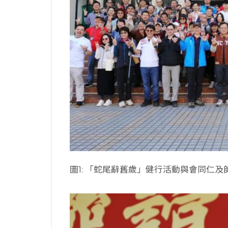
圖1: 「蛇尾辭舊歲」健行活動與會同仁及