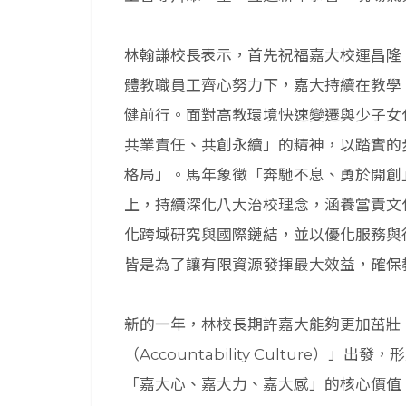
林翰謙校長表示，首先祝福嘉大校運昌隆
體教職員工齊心努力下，嘉大持續在教學
健前行。面對高教環境快速變遷與少子女
共業責任、共創永續」的精神，以踏實的
格局」。馬年象徵「奔馳不息、勇於開創
上，持續深化八大治校理念，涵養當責文
化跨域研究與國際鏈結，並以優化服務與
皆是為了讓有限資源發揮最大效益，確保
新的一年，林校長期許嘉大能夠更加茁壯
（Accountability Culture）」
「嘉大心、嘉大力、嘉大感」的核心價值