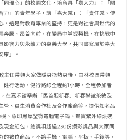
「同理心」的校園文化，培育具「嘉大力」：「關
習力」的青年學子，讓「嘉大感」：「責任感、使
心，這是對教育專業的堅持，更是對社會與世代的
馬奔騰、昂首向前，在變局中掌握契機，在挑戰中
具影響力與永續力的嘉義大學，共同書寫屬於嘉大
安康」。
宇政主任帶領大家做暖身操熱身後，由林校長帶領
」健行活動，健行路線全程約1小時，全程參加者
後，在嘉禾館舉辦「馬首迎新春」新春聯誼茶敘及
主管、員生消費合作社及合作廠商等，提供知名品
直律動機、象印黑厚釜微電腦電子鍋、聲寶紫外線烘碗
及現金紅包，總獎項超過230份摸彩獎品與大家同
最夯的數位商品，不論手機、電腦、平板、手錶等，