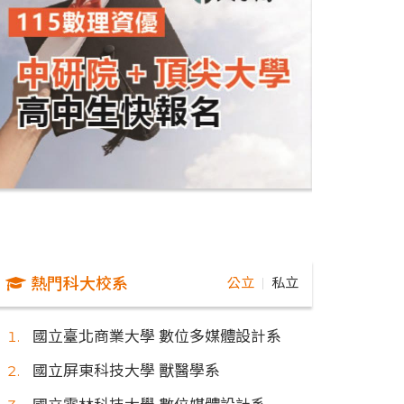
熱門科大校系
公立
私立
｜
國立臺北商業大學 數位多媒體設計系
國立屏東科技大學 獸醫學系