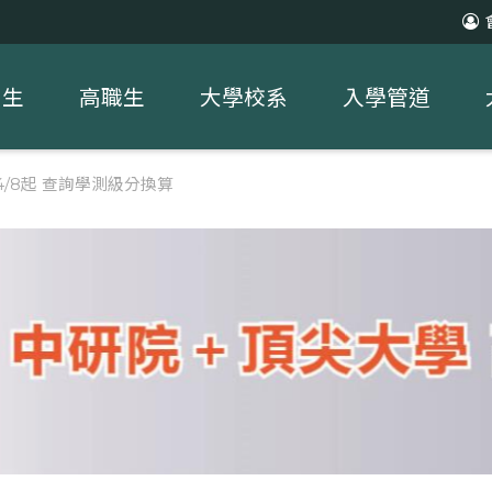
中生
高職生
大學校系
入學管道
4/8起 查詢學測級分換算