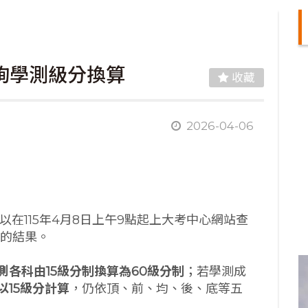
查詢學測級分換算
收藏
2026-04-06
以在115年4月8日上午9點起上大考中心網站查
制的結果。
測各科由
15
級分制換算為60
級分制
；若學測成
以
15
級分計算
，仍依頂、前、均、後、底等五