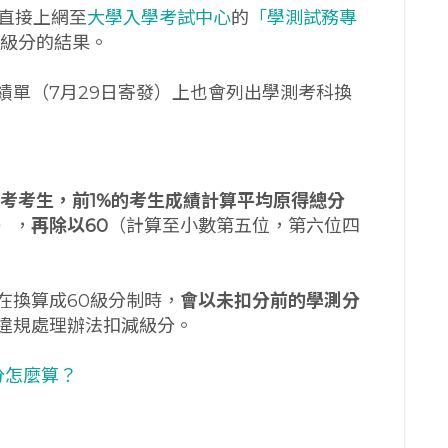
以直接上網至
大學入學考試中心
的
「學測試務專
0級分的結果。
績單（7月29日寄發）上也會列出學測考科換
考考生，前
1%
的考生成績計算平均原得總分
），
再除以
60
（計算至小數第五位，第六位四
在換算成60級分制時，
會以未扣分前的學測分
違規處理辦法扣減級分。
分怎麼算？