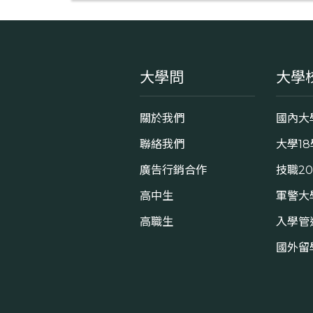
大學問
大學
關於我們
國內大
聯絡我們
大學1
廣告行銷合作
技職2
高中生
軍警大
高職生
入學管
國外留