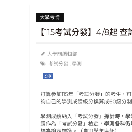
大學考情
【115考試分發】4/8起 
大學問編輯部
考試分發
,
學測
分享
打算參加115年「考試分發」的考生，可
詢自己的學測成績級分換算成60級分
學測成績納入「考試分發」
採計時，學
績作為「考試分發」
檢定
，
學測各科仍
標為檢定標準。（自111學年度起）