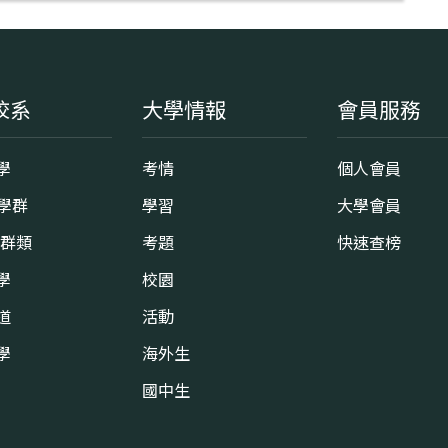
校系
大學情報
會員服務
學
考情
個人會員
8學群
學習
大學會員
0群類
考題
快速查榜
學
校園
道
活動
學
海外生
國中生