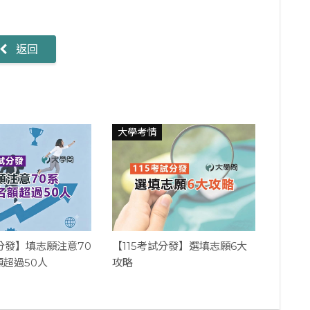
返回
大學考情
試分發】填志願注意70
【115考試分發】選填志願6大
額超過50人
攻略