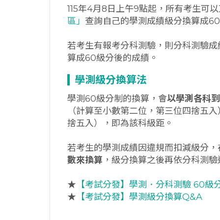
115年4月8日上午9點起，所有考生可
區」
查詢自己的學測成績級分換算成6
若考生有報考分科測驗，則分科測驗成
算成60級分後的成績。
學測級分換算法
學測60級分制的換算，會
以學測各科到
（計算至小數第二位，第三位四捨五入
捨五入），即為該科級距。
若考生的學測成績因違規而扣減級分，
數來換算
，級分換算之後再依分科測驗
★
【考試分發】學測．分科測驗 60級
★
【考試分發】學測級分換算Q&A