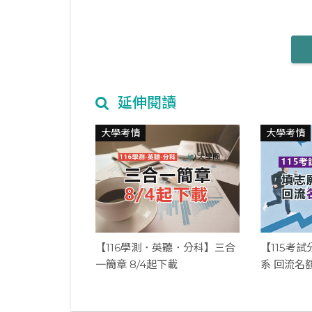
延伸閱讀
大學考情
大學考情
【116學測．英聽．分科】三合
【115考
一簡章 8/4起下載
系 回流名