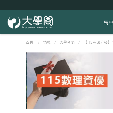
高
首頁
/
情報
/
大學考情
/
【115考試分發】