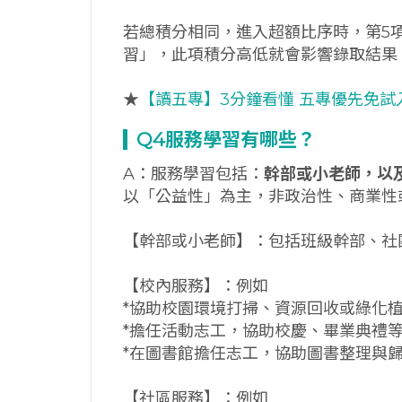
若總積分相同，進入超額比序時，第5
習」，此項積分高低就會影響錄取結果
★
【讀五專】3分鐘看懂 五專優先免試
Q4
服務學習有哪些？
A：服務學習包括：
幹部或小老師，以
以「公益性」為主，非政治性、商業性
【幹部或小老師】：包括班級幹部、社
【校內服務】：例如
*協助校園環境打掃、資源回收或綠化
*擔任活動志工，協助校慶、畢業典禮
*在圖書館擔任志工，協助圖書整理與
【社區服務】：例如