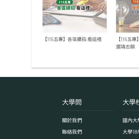
【115五專】各區續招 看這裡
【115五專
選填志願
大學問
大學
關於我們
國內大
聯絡我們
大學1