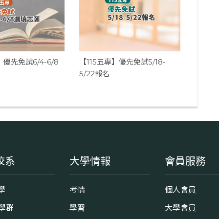
】優先免試6/4-6/8
【115五專】優先免試5/18-
5/22報名
校系
大學情報
會員服務
學
考情
個人會員
8學群
學習
大學會員