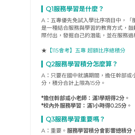
Q1
服務學習是什麼？
A：五專優先免試入學比序項目中，「
是一種結合服務與學習的教育方式，鼓
際付出，發掘自己的潛能，並在服務過
★
【115會考】五專 超額比序總積分
Q2
服務學習積分怎麼算？
A：只要在國中就讀期間，擔任幹部或
分，積分合計上限為15分。
*
擔任幹部或小老師：滿1
學期得2
分。
*
校內外服務學習：滿1
小時得0.25
分。
Q3
服務學習重要嗎？
A：重要。
服務學習積分會影響總積分