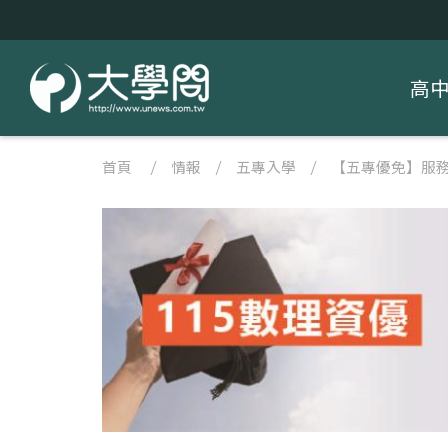
高
首頁
/
情報
/
五專入學
/
【五專優免】服