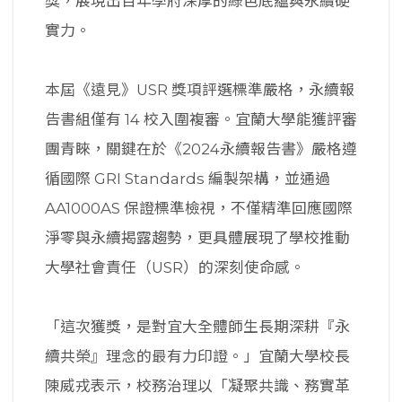
獎，展現出百年學府深厚的綠色底蘊與永續硬
實力。
本屆《遠見》USR 獎項評選標準嚴格，永續報
告書組僅有 14 校入圍複審。宜蘭大學能獲評審
團青睞，關鍵在於《2024永續報告書》嚴格遵
循國際 GRI Standards 編製架構，並通過
AA1000AS 保證標準檢視，不僅精準回應國際
淨零與永續揭露趨勢，更具體展現了學校推動
大學社會責任（USR）的深刻使命感。
「這次獲獎，是對宜大全體師生長期深耕『永
續共榮』理念的最有力印證。」宜蘭大學校長
陳威戎表示，校務治理以「凝聚共識、務實革