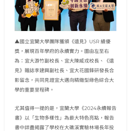
▲國立宜蘭大學團隊獲頒《遠見》USR 績優
獎，展現百年學府的永續實力。圖由左至右
為：宜大游竹副校長、宜大陳威戎校長、《遠
見》雜誌李建興副社長、宜大花國鋒研發長合
影留念，共同見證宜大邁向精緻型綠色綜合大
學的重要里程碑。
尤其值得一提的是，宜蘭大學《2024永續報告
書》以「生物多樣性」為最大特色亮點，報告
書中詳盡揭露了學校在大礁溪實驗林場長年投