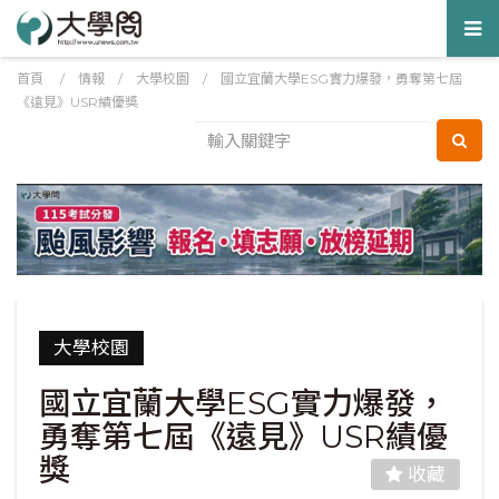
Tog
nav
首頁
/
情報
/
大學校園
/
國立宜蘭大學ESG實力爆發，勇奪第七屆
《遠見》USR績優獎
大學校園
國立宜蘭大學ESG實力爆發，
勇奪第七屆《遠見》USR績優
獎
收藏