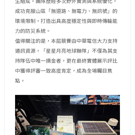
生組成。團隊歷經多次野外實測與系統優化，
成功克服山區「無道路、無電力、無訊號」的
環境限制，打造出具高度穩定性與即時傳輸能
力的防災系統。
值得關注的是，本屆競賽由中華電信大力支持
通訊資源，「星星月亮地球聯隊」不僅為其支
持隊伍中唯一摘金者，更在最終實體展示評比
中獲得評審一致高度肯定，成為全場矚目焦
點。