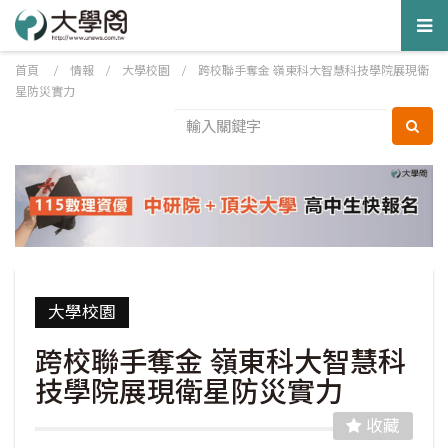
Tog
nav
首頁
/
情報
/
大學校園
/
跨校聯手奪金 嶺東科大智慧科技學院展現衛
星防災實力
大學校園
跨校聯手奪金 嶺東科大智慧科
技學院展現衛星防災實力
收藏