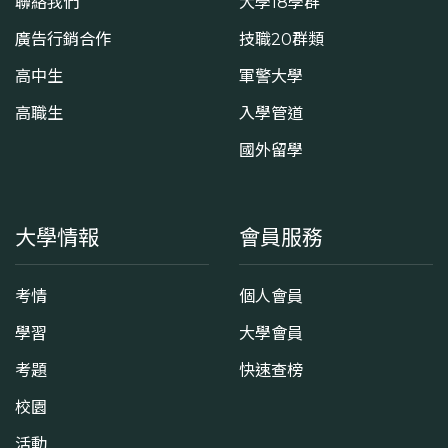
聯絡我們
大學18學群
廣告行銷合作
技職20群類
高中生
軍警大學
高職生
入學管道
國外留學
大學情報
會員服務
考情
個人會員
學習
大學會員
考題
快速查榜
校園
活動