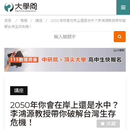
Tog
nav
首頁
/
情報
/
講座
/
2050年你會在岸上還是水中？李鴻源教授帶你破
解台灣生存危機！
講座
2050年你會在岸上還是水中？
李鴻源教授帶你破解台灣生存
危機！
收藏