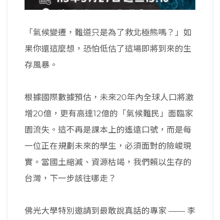
「氣候變遷，難道只是為了救北極熊嗎？」如
果你還這麼想，恐怕低估了這場即將到來的生
存風暴。
根據國際數據預估，未來20年內全球人口將激
增20億，更有高達12億的「氣候難民」面臨家
園流失。這不再是課本上的遙遠口號，而是每
一位正在規劃未來的學生，必須面對的險峻現
實。當國土縮減、資源枯竭，我們賴以生存的
台灣，下一步該往哪走？
佛光大學特別邀請到最敢說真話的專家 —— 李