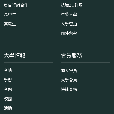
廣告行銷合作
技職20群類
高中生
軍警大學
高職生
入學管道
國外留學
大學情報
會員服務
考情
個人會員
學習
大學會員
考題
快速查榜
校園
活動