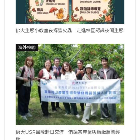
佛大生態小教室夜探螢火蟲 走進校園認識夜間生態
海外校園
佛大USR團隊赴日交流 借鏡茶產業與精緻農業經
驗