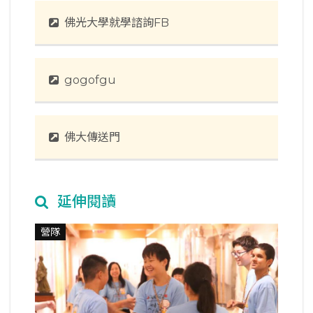
佛光大學就學諮詢FB
gogofgu
佛大傳送門
延伸閱讀
營隊