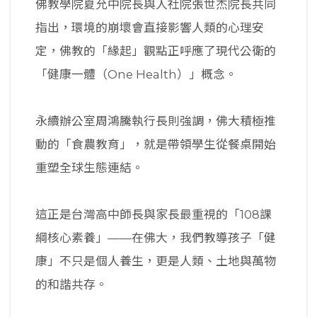
佛教學院夏允中院長與人社院張世杰院長共同
指出，環境的崩壞會直接影響人類的心理安
定，佛教的「緣起」觀點正呼應了現代公衛的
「健康一體（One Health）」概念。
永續辦公室周鴻騰執行長則強調，佛大積極推
動的「食農教育」，就是帶領學生從餐桌開始
重塑全球生態連結。
這正是台灣高中師長與家長最重視的「108課
綱核心素養」——在佛大，我們教導孩子「健
康」不只是個人養生，更是人類、土地與萬物
的和諧共存。