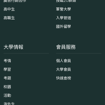
廣告行銷合作
技職20群類
高中生
軍警大學
高職生
入學管道
國外留學
大學情報
會員服務
考情
個人會員
學習
大學會員
考題
快速查榜
校園
活動
海外生