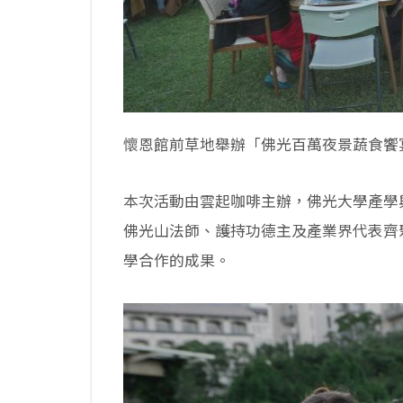
懷恩館前草地舉辦「佛光百萬夜景蔬食饗
本次活動由雲起咖啡主辦，佛光大學產學
佛光山法師、護持功德主及產業界代表齊
學合作的成果。