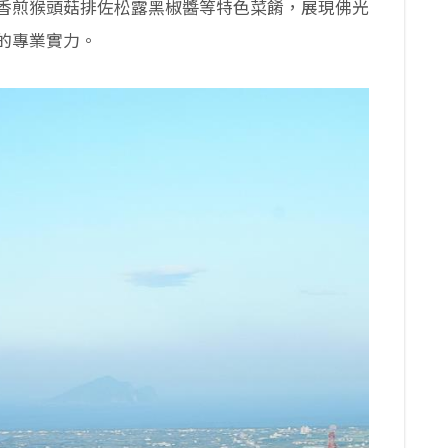
香煎猴頭菇排佐松露黑椒醬等特色菜餚，展現佛光
的專業實力。