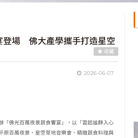
宴登場 佛大產學攜手打造星空
收藏
2026-06-07
舉辦「佛光百萬夜景蔬食饗宴」，以「雲起謐靜入心
平原百萬夜景、星空草地音樂會、精緻蔬食料理與