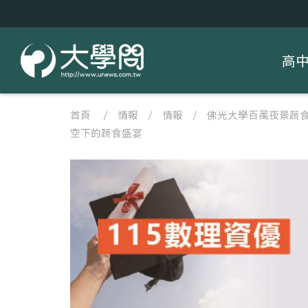
高
首頁
/
情報
/
情報
/
佛光大學百萬夜景蔬
空下的蔬食盛宴