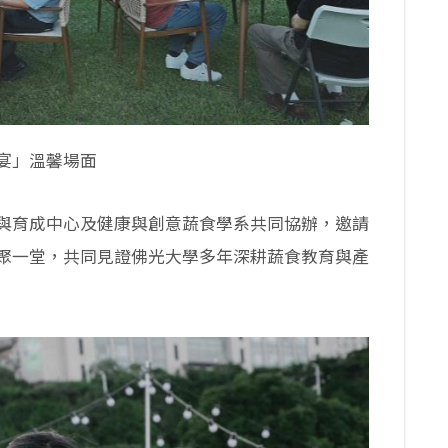
宴」溫馨場面
與育成中心及健康與創意蔬食學系共同協辦，邀請
聚一堂，共同見證佛光大學多年深耕蔬食教育與產