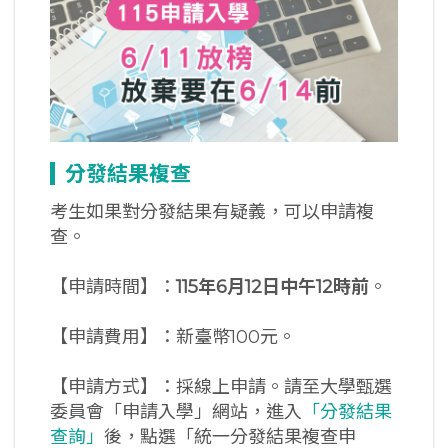
分發結果複查
考生如果對分發結果有疑義，可以申請複
查。
【申請時間】：
115
年6
月12
日中午12
時前
。
【申請費用】：新臺幣100元。
【申請方式】：採線上申請。請至大學甄選
委員會「申請入學」網站，進入
「分發結果
查詢」
後，點選「統一分發結果複查申