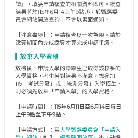
請」，填妥申請複查的相關資料即可。複查
結果將於115年6月14上午9點起，於甄選委
員會網站開放查詢，不會以書面通知。
【注意事項】：申請複查以一次為限。請於
繳費期間內完成繳費才算完成申請手續。
放棄入學資格
放榜後，申請入學的錄取生已取得該校系的
入學資格，考生若對結果不滿意，想參加
115「考試分發」或「統測分發」入學招生，
則必須先放棄「申請入學」的入學資格。
【申請時間】：
115
年6
月11
日至6
月14
日每日
上午9
點至下午9
點
。
【申請方式】：至
大學甄選委員會「申請入
學」網站
，進入
「網路聲明放棄」
後，點選