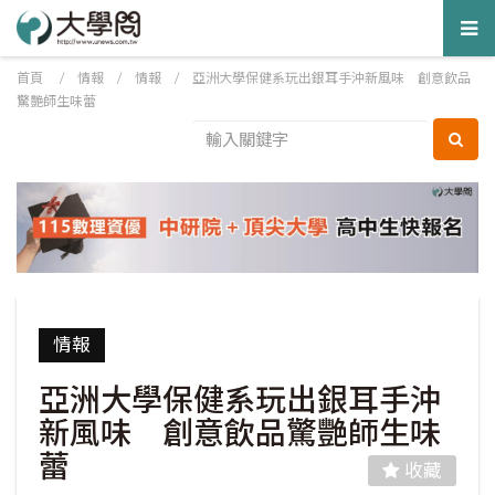
Tog
nav
首頁
/
情報
/
情報
/
亞洲大學保健系玩出銀耳手沖新風味 創意飲品
驚艷師生味蕾
情報
亞洲大學保健系玩出銀耳手沖
新風味 創意飲品驚艷師生味
蕾
收藏