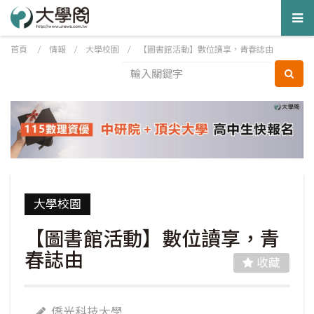
Tog
nav
首頁
/
情報
/
大學校園
/
【圖書館活動】數位讀享，青春誌由
大學校園
【圖書館活動】數位讀享，青
春誌由
收藏
僑光科技大學