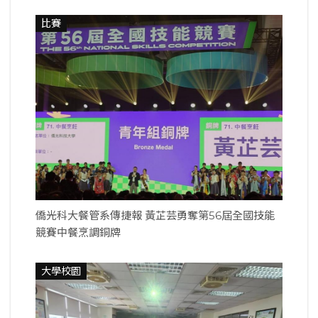
比賽
僑光科大餐管系傳捷報 黃芷芸勇奪第56屆全國技能
競賽中餐烹調銅牌
大學校園