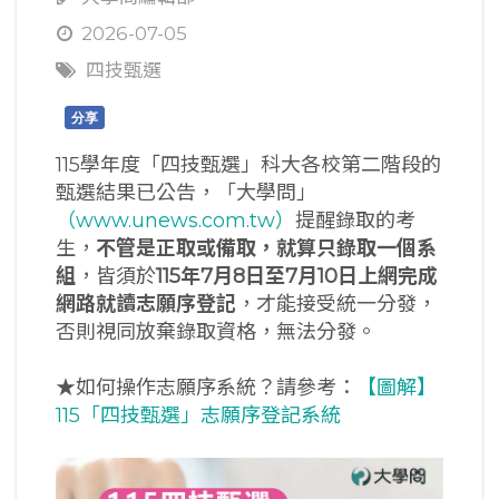
2026-07-05
四技甄選
分享
115學年度「四技甄選」科大各校第二階段的
甄選結果已公告，「大學問」
（www.unews.com.tw）
提醒錄取的考
生，
不管是正取或備取，就算只錄取一個系
組
，皆須於
115
年7
月8
日至7
月10
日上網完成
網路就讀志願序登記
，才能接受統一分發，
否則視同放棄錄取資格，無法分發。
★如何操作志願序系統？請參考：
【圖解】
115「四技甄選」志願序登記系統