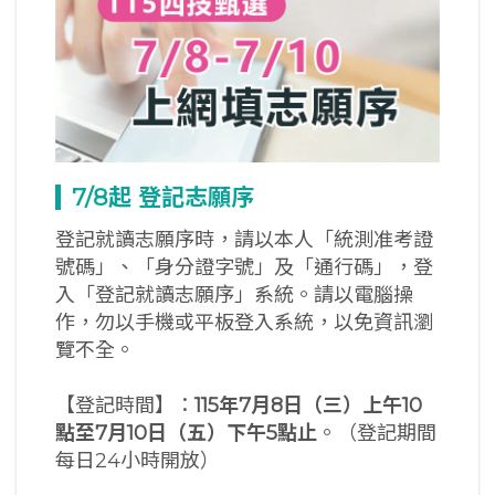
7/8
起
登記志願序
登記就讀志願序時，請以本人「統測准考證
號碼」、「身分證字號」及「通行碼」，登
入「登記就讀志願序」系統。請以電腦操
作，勿以手機或平板登入系統，以免資訊瀏
覽不全。
【登記時間】：
115
年7
月8
日（三）上午10
點至7
月10
日（五）下午5
點止
。（登記期間
每日24小時開放）