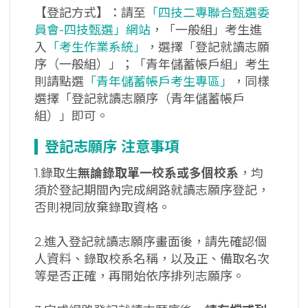
【登記方式】：請至
「四技二專聯合甄選委
員會-四技甄選」網站
，「一般組」考生進
入
「考生作業系統」
，選擇「登記就讀志願
序（一般組）」；「青年儲蓄帳戶組」考生
則請點選
「青年儲蓄帳戶考生專區」
，同樣
選擇「登記就讀志願序（青年儲蓄帳戶
組）」即可。
登記志願序
注意事項
1.錄取生
無論錄取單一校系或多個校系
，均
須於登記期間內完成網路就讀志願序登記，
否則視同放棄錄取資格。
2.進入登記就讀志願序畫面後，請先確認個
人資料、錄取校系名稱，以及正、備取名次
等是否正確，再開始依序排列志願序。