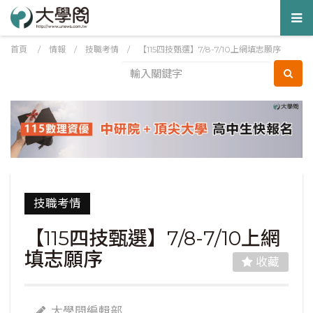
Tog
nav
首頁
/
情報
/
技職考情
/
【115四技甄選】7/8-7/10上網填志願序
技職考情
【115四技甄選】7/8-7/10上網
填志願序
收藏
大學問編輯部