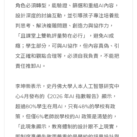
角色必須轉型，能驗證、篩選和重組AI內容，
設計深度的討論互動，並引導孩子專注培養批
判思考、解決複雜問題、創造力與協作力，
「且課堂上雙軌評量勢在必行」，避免AI成
癮；學生部分，可與AI協作，但內容真偽、引
文正確和觀點合理等，必須自我負責，不能把
責任推卸AI。
李坤崇表示，史丹佛大學人本人工智慧研究中
心4月發布的《2026 年AI 指數報告》顯示，
超過80%學生在用AI，只有48%的學校有政
策，但僅6%老師說學校的AI 政策是清楚的，
「此現象顯示，教育體制的設計跟不上現實，
即制度準備失敗更嚴重的是學校的評量設計與