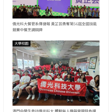
僑光科大餐管系傳捷報 黃芷芸勇奪第56屆全國技能
競賽中餐烹調銅牌
大學校園
澳門中學生參訪僑光科大 體驗無人機與電競特色課