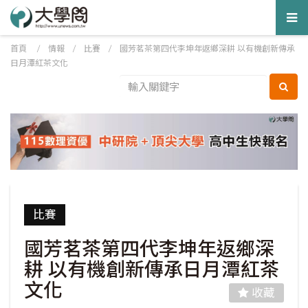
Tog
nav
首頁
/
情報
/
比賽
/
國芳茗茶第四代李坤年返鄉深耕 以有機創新傳承
日月潭紅茶文化
比賽
國芳茗茶第四代李坤年返鄉深
耕 以有機創新傳承日月潭紅茶
文化
收藏