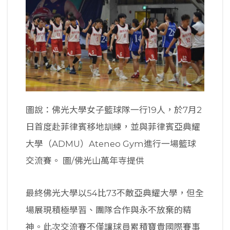
圖說：佛光大學女子籃球隊一行19人，於7月2
日首度赴菲律賓移地訓練，並與菲律賓亞典耀
大學（ADMU）Ateneo Gym進行一場籃球
交流賽。 圖/佛光山萬年寺提供
最終佛光大學以54比73不敵亞典耀大學，但全
場展現積極學習、團隊合作與永不放棄的精
神。此次交流賽不僅讓球員累積寶貴國際賽事