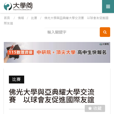
Tog
nav
首頁
/
情報
/
比賽
/
佛光大學與亞典耀大學交流賽 以球會友促進國
際友誼
比賽
佛光大學與亞典耀大學交流
賽 以球會友促進國際友誼
收藏