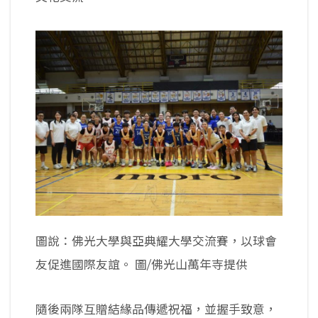
圖說：佛光大學與亞典耀大學交流賽，以球會
友促進國際友誼。 圖/佛光山萬年寺提供
隨後兩隊互贈結緣品傳遞祝福，並握手致意，