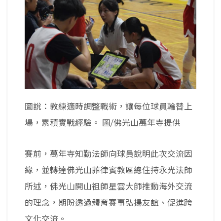
圖說：教練適時調整戰術，讓每位球員輪替上
場，累積實戰經驗。 圖/佛光山萬年寺提供
賽前，萬年寺知勤法師向球員說明此次交流因
緣，並轉達佛光山菲律賓教區總住持永光法師
所述，佛光山開山祖師星雲大師推動海外交流
的理念，期盼透過體育賽事弘揚友誼、促進跨
文化交流。