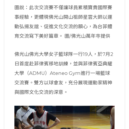
圖說：此次交流賽不僅讓球員累積寶貴國際賽
事經驗，更體現佛光山開山祖師星雲大師以運
動弘揚友誼、促進文化交流的願心，為台菲體
育交流寫下美好篇章。 圖/佛光山萬年寺提供
佛光山佛光大學女子籃球隊一行19人，於7月2
日首度赴菲律賓移地訓練，並與菲律賓亞典耀
大學（ADMU）Ateneo Gym進行一場籃球
交流賽。雙方以球會友，充分展現運動家精神
與國際文化交流的深意。