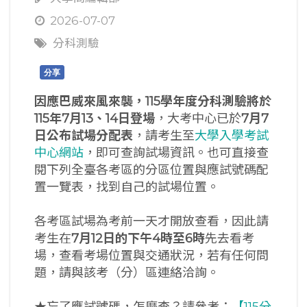
2026-07-07
分科測驗
分享
因應巴威來風來襲，115學年度分科測驗將於
115年7月13、14日登場
，大考中心已於
7
月7
日公布試場分配表
，請考生至
大學入學考試
中心網站
，即可查詢試場資訊。也可直接查
閱下列全臺各考區的分區位置與應試號碼配
置一覽表，找到自己的試場位置。
各考區試場為考前一天才開放查看，因此請
考生在
7
月12
日的下午4
時至6
時
先去看考
場，查看考場位置與交通狀況，若有任何問
題，請與該考（分）區連絡洽詢。
★忘了應試號碼，怎麼查？請參考：
【115分