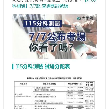
科測驗】7/7起 查詢應試號碼
115
分科測驗
試場分配表