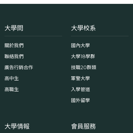
大學問
大學校系
關於我們
國內大學
聯絡我們
大學18學群
廣告行銷合作
技職20群類
高中生
軍警大學
高職生
入學管道
國外留學
大學情報
會員服務