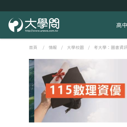
高
首頁
/
情報
/
大學校園
/
考大學：圖書資