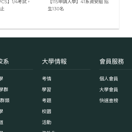
PCS】1/4考試，
【115申請入學】41系資安組 招
截止
生130名
校系
大學情報
會員服務
學
考情
個人會員
8學群
學習
大學會員
0群類
考題
快速查榜
學
校園
道
活動