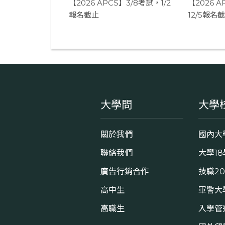
【2026 APCS】3/8考試，1/2
【2026 A
報名截止
12/5報名
大學問
大學
關於我們
國內大
聯絡我們
大學1
廣告行銷合作
技職2
高中生
軍警大
高職生
入學管