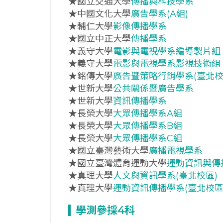
★國立交通大學
傳播與科技學系
★中國文化大學
廣告學系(A組)
★輔仁大學
影像傳播學系
★國立中正大學
傳播學系
★義守大學
電影與電視學系編導製片組
★義守大學
電影與電視學系影視技術組
★銘傳大學
廣告暨策略行銷學系(臺北校
★世新大學
公共關係暨廣告學系
★世新大學
資訊傳播學系
★長榮大學
大眾傳播學系A組
★長榮大學
大眾傳播學系B組
★長榮大學
大眾傳播學系C組
★國立臺灣藝術大學
廣播電視學系
★國立臺灣體育運動大學
運動資訊與傳
★真理大學
人文與資訊學系(臺北校區)
★真理大學
運動資訊傳播學系(臺北校區
學測參採4科