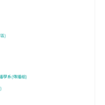
區)
播學系(傳播組)
)