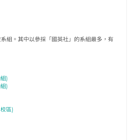
個校系組。其中以參採「國英社」的系組最多，有
組)
組)
校區)