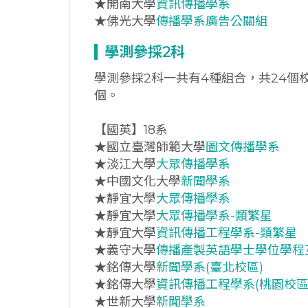
★開南大學
資訊傳播學系
★佛光大學
傳播學系廣告公關組
學測參採2科
學測參採2科一共有4種組合，共24個
個。
【國英】18系
★國立臺灣師範大學
圖文傳播學系
★淡江大學
大眾傳播學系
★中國文化大學
新聞學系
★靜宜大學
大眾傳播學系
★靜宜大學
大眾傳播學系-類繁星
★靜宜大學
資訊傳播工程學系-類繁星
★義守大學
傳播產製英語學士學位學程
★銘傳大學
新聞學系(臺北校區)
★銘傳大學
資訊傳播工程學系(桃園校區
★世新大學
新聞學系