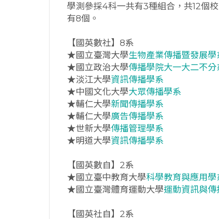
學測參採4科一共有3種組合，共12個
有8個。
【國英數社】8系
★國立臺灣大學
生物產業傳播暨發展學
★國立政治大學
傳播學院大一大二不分
★淡江大學
資訊傳播學系
★中國文化大學
大眾傳播學系
★輔仁大學
新聞傳播學系
★輔仁大學
廣告傳播學系
★世新大學
傳播管理學系
★明道大學
資訊傳播學系
【國英數自】2系
★國立臺中教育大學
科學教育與應用學
★國立臺灣體育運動大學
運動資訊與傳
【國英社自】2系