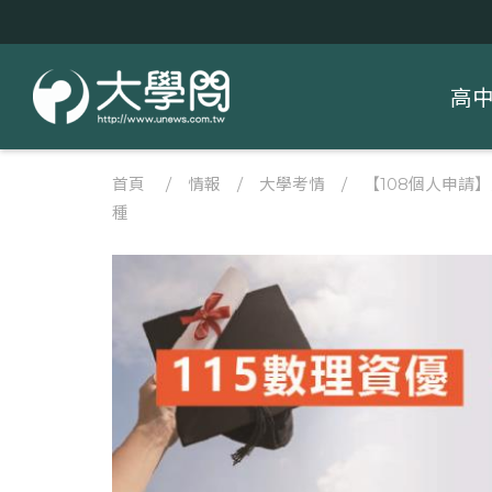
高
首頁
/
情報
/
大學考情
/
【108個人申請
種