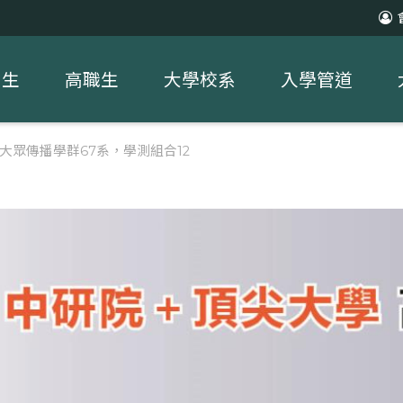
中生
高職生
大學校系
入學管道
】大眾傳播學群67系，學測組合12