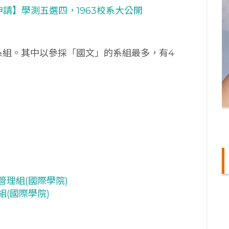
申請】學測五選四，1963校系大公開
系組。其中以參採「國文」的系組最多，有4
理組(國際學院)
(國際學院)