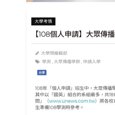
大學考情
【108個人申請】大眾傳播
大學問編輯部
學測
,
大眾傳播學群
,
申請入學
分享
108年「個人申請」招生中，大眾傳播
其中以「國英」組合的系組最多，共18
問」
（www.unews.com.tw）
將各校
生準備108學測時參考。