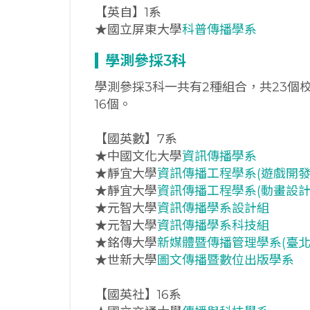
【英自】1系
★國立屏東大學
科普傳播學系
學測參採3科
學測參採3科一共有2種組合，共23
16個。
【國英數】7系
★中國文化大學
資訊傳播學系
★靜宜大學
資訊傳播工程學系(遊戲開發
★靜宜大學
資訊傳播工程學系(動畫設計
★元智大學
資訊傳播學系設計組
★元智大學
資訊傳播學系科技組
★銘傳大學
新媒體暨傳播管理學系(臺北
★世新大學
圖文傳播暨數位出版學系
【國英社】16系