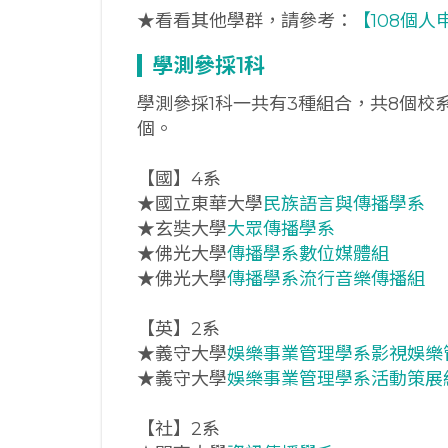
★看看其他學群，請參考：
【108個人
學測參採1科
學測參採1科一共有3種組合，共8個校
個。
【國】4系
★國立東華大學
民族語言與傳播學系
★玄奘大學
大眾傳播學系
★佛光大學
傳播學系數位媒體組
★佛光大學
傳播學系流行音樂傳播組
【英】2系
★義守大學
娛樂事業管理學系影視娛樂管
★義守大學
娛樂事業管理學系活動策展組
【社】2系