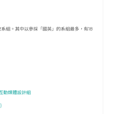
校系組。其中以參採「國英」的系組最多，有18
互動媒體設計組
)