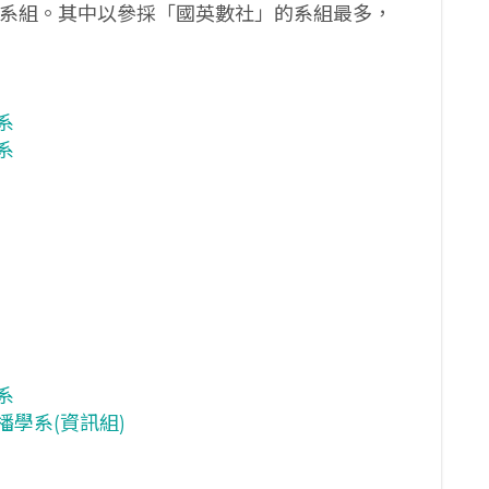
校系組。其中以參採「國英數社」的系組最多，
系
系
系
播學系(資訊組)