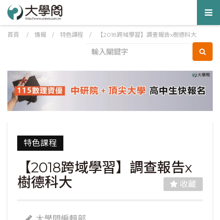
Tog
nav
首頁
/
情報
/
特色課程
/
【2018跨域學習】調查報告x樹德科大
特色課程
【2018跨域學習】調查報告x
樹德科大
收藏
大學問編輯部