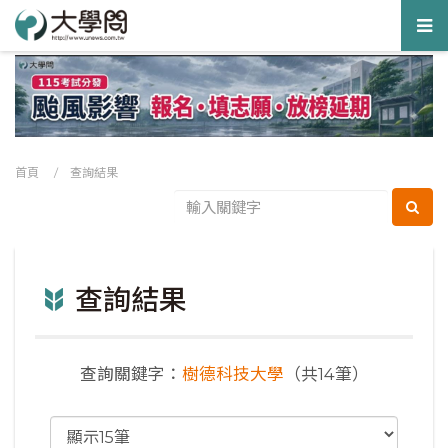
Tog
nav
首頁
/ 查詢結果
查詢結果
查詢關鍵字：
樹德科技大學
（共14筆）