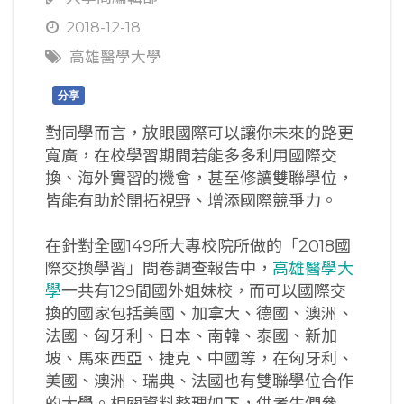
2018-12-18
高雄醫學大學
分享
對同學而言，放眼國際可以讓你未來的路更
寬廣，在校學習期間若能多多利用國際交
換、海外實習的機會，甚至修讀雙聯學位，
皆能有助於開拓視野、增添國際競爭力。
在針對全國149所大專校院所做的「2018國
際交換學習」問卷調查報告中，
高雄醫學大
學
一共有129間國外姐妹校，而可以國際交
換的國家包括美國、加拿大、德國、澳洲、
法國、匈牙利、日本、南韓、泰國、新加
坡、馬來西亞、捷克、中國等，在匈牙利、
美國、澳洲、瑞典、法國也有雙聯學位合作
的大學。相關資料整理如下，供考生們參