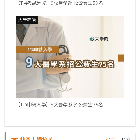
【114考試分發】9校醫學系 招公費生30名
大學考情
【114申請入學】9大醫學系 招公費生75名
熱門大學校系
公立
私立
｜