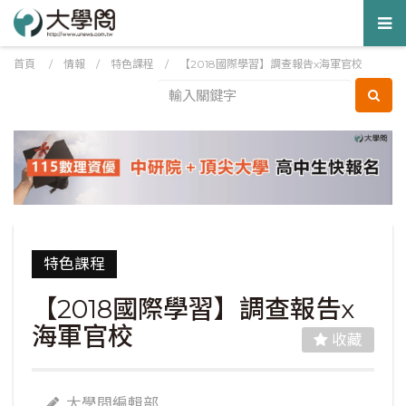
Tog
nav
首頁
/
情報
/
特色課程
/
【2018國際學習】調查報告x海軍官校
特色課程
【2018國際學習】調查報告x
海軍官校
收藏
大學問編輯部