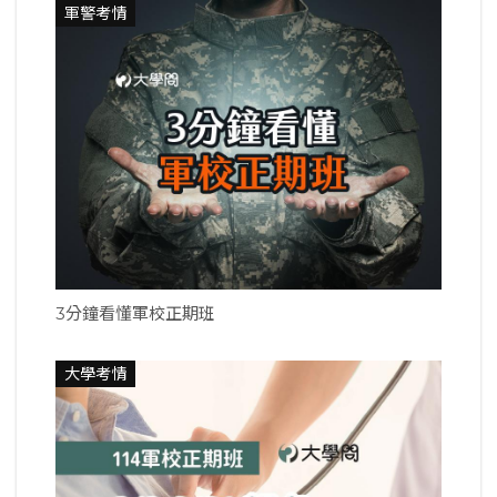
軍警考情
3分鐘看懂軍校正期班
大學考情