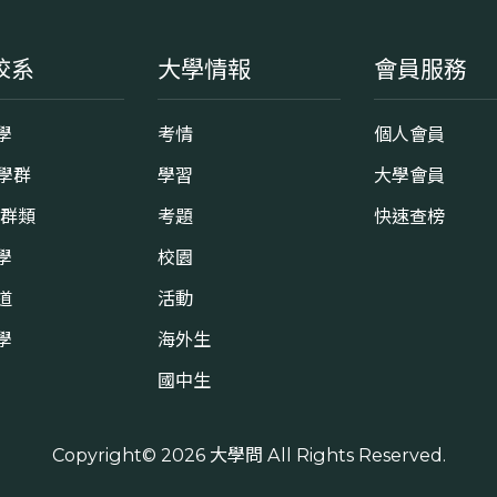
校系
大學情報
會員服務
學
考情
個人會員
8學群
學習
大學會員
0群類
考題
快速查榜
學
校園
道
活動
學
海外生
國中生
Copyright© 2026
大學問
All Rights Reserved.