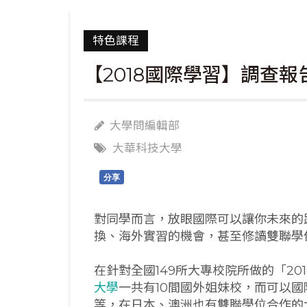
特色課程
【2018國際學習】調查報
大學問編輯部
大華科技大學
分享
對同學而言，放眼國際可以讓你未來的
換、海外實習的機會，甚至修讀雙聯學
在針對全國149所大專校院所做的「2
大學
一共有10間國外姐妹校，而可以
等，在日本、澳洲也有雙聯學位合作的