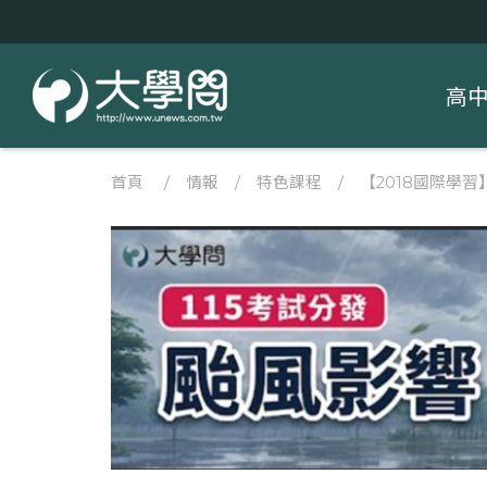
高
首頁
/
情報
/
特色課程
/
【2018國際學