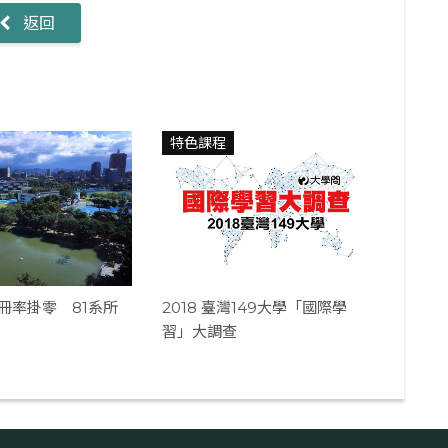
返回
特色課程
註冊率掛零 81系所
2018 臺灣149大學「國際學
習」大調查