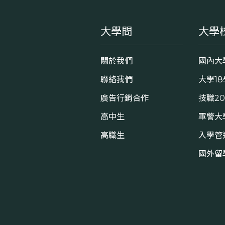
大學問
大學
關於我們
國內大
聯絡我們
大學1
廣告行銷合作
技職2
高中生
軍警大
高職生
入學管
國外留