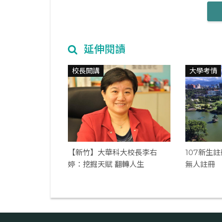
延伸閱讀
校長開講
大學考情
【新竹】大華科大校長李右
107新生
婷：挖掘天賦 翻轉人生
無人註冊