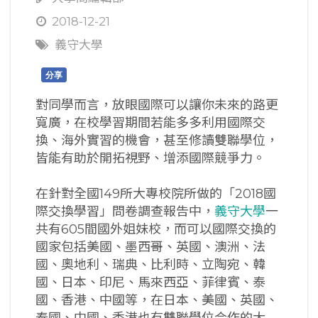
2018-12-21
義守大學
分享
對同學而言，放眼國際可以讓你未來的路更
寬廣，在校學習期間若能多多利用國際交
換、海外實習的機會，甚至修讀雙聯學位，
皆能有助於開拓視野、增添國際競爭力。
在針對全國149所大專校院所做的「2018國
際交換學習」問卷調查報告中，
義守大學
一
共有605間國外姐妹校，而可以國際交換的
國家包括美國、墨西哥、英國、澳洲、法
國、奧地利、瑞典、比利時、立陶宛、韓
國、日本、印尼、馬來西亞、菲律賓、泰
國、香港、中國等，在日本、美國、英國、
泰國、中國、香港也有雙聯學位合作的大