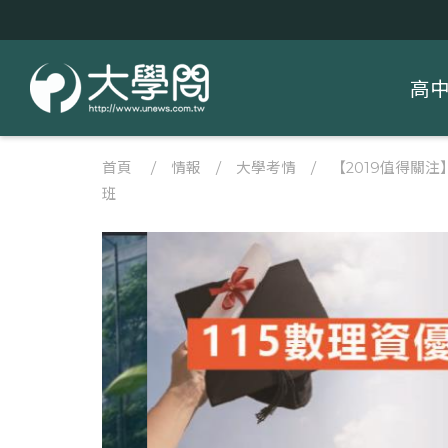
高
首頁
/
情報
/
大學考情
/
【2019值得關
班