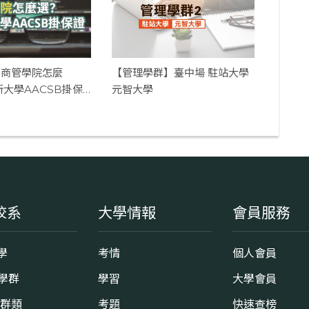
】商管學院怎麼
【管理學群】臺中場 駐站大學
所大學AACSB掛保
元智大學
校系
大學情報
會員服務
學
考情
個人會員
8學群
學習
大學會員
0群類
考題
快速查榜