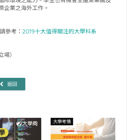
國際環境之能力。學生也有機會至遠東集團及
際企業之海外工作。
，請參考：
2019十大值得關注的大學科系
立場）
返回
大學考情