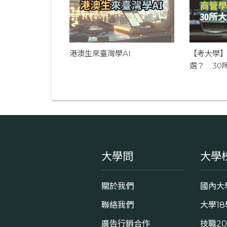
港澳生來臺灣學AI
【考大學
選？ 30
證
大學問
大學
關於我們
國內大
聯絡我們
大學1
廣告行銷合作
技職2