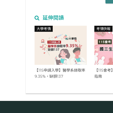
延伸閱讀
大學考情
考情快報
【115申請入學】醫學系錄取率
【115會
9.35%，缺額137
指南