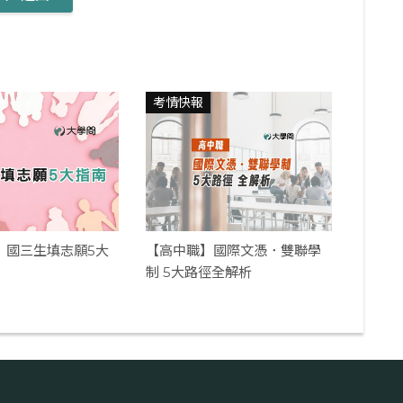
考情快報
考】國三生填志願5大
【高中職】國際文憑．雙聯學
制 5大路徑全解析