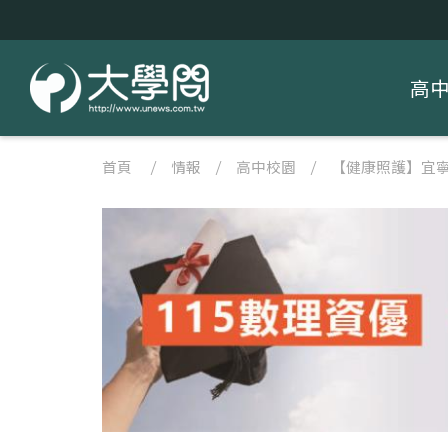
高
首頁
/
情報
/
高中校園
/
【健康照護】宜寧