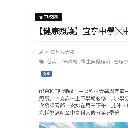
高中校園
【健康照護】宜寧中學╳中
中臺科技大學
普高
,
108課綱
,
衛生與護理類
,
管理
分享
配合108新課綱，中臺科技大學與宜
照護」，為高一上下學期必修，共2學
次授課兩節，安排在周三下午。此外，
六輔導課時至中臺科大修習第3學分。