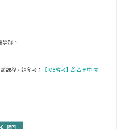
理學群。
護類課程，請參考：
【108會考】綜合高中 開
返回