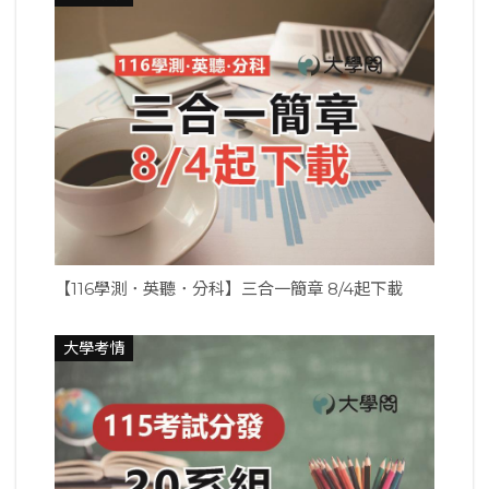
【116學測．英聽．分科】三合一簡章 8/4起下載
大學考情