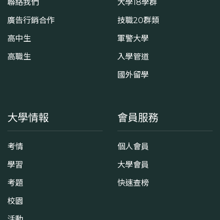
聯絡我們
大學18學群
廣告行銷合作
技職20群類
高中生
軍警大學
高職生
入學管道
國外留學
大學情報
會員服務
考情
個人會員
學習
大學會員
考題
快速查榜
校園
活動