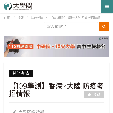
Tog
nav
首頁
/
情報
/
其他考情
/
【109學測】香港×大陸 防疫考招情報
其他考情
【109學測】香港×大陸 防疫考
招情報
收藏
大學問編輯部