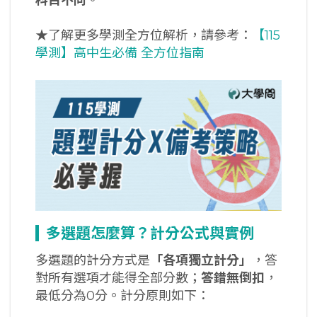
★了解更多學測全方位解析，請參考：
【115
學測】高中生必備 全方位指南
多選題怎麼算？計分公式與實例
多選題的計分方式是
「各項獨立計分」
，答
對所有選項才能得全部分數；
答錯無倒扣
，
最低分為0分。計分原則如下：