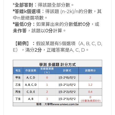
*
全部答對
：得該題全部分數。
*
答錯
k
個選項
：得該題 (n-2k)/n的分數，其
中n是總選項數。
*
最低
0
分：
如果算出來的分數
低於
0
分
，或
未作答
，該題以
0
分
計算。
【範例】：
假設某題有5個選項（A, B, C, D,
E），滿分
2
分
，正確答案是A, C, D。