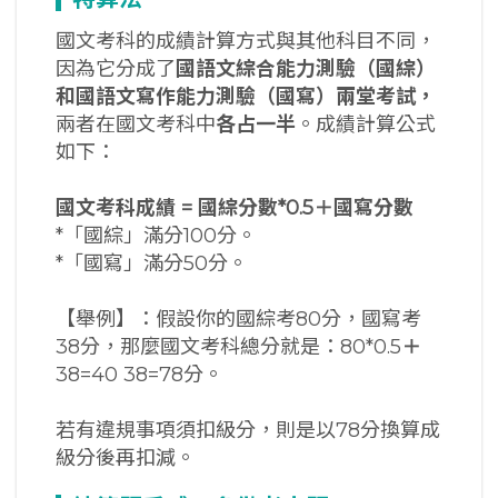
國文考科的成績計算方式與其他科目不同，
因為它分成了
國語文綜合能力測驗（國綜）
和國語文寫作能力測驗（國寫）兩堂考試，
兩者在國文考科中
各占一半
。成績計算公式
如下：
國文考科成績
=
國綜分數
*0.5
＋國寫分數
*「國綜」滿分100分。
*「國寫」滿分50分。
【舉例】：假設你的國綜考80分，國寫考
38分，那麼國文考科總分就是：80*0.5
＋
38=40 38=78分。
若有違規事項須扣級分，則是以78分換算成
級分後再扣減。