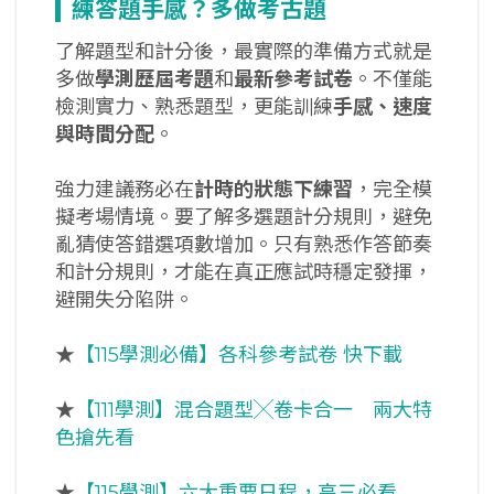
練答題手感？多做考古題
了解題型和計分後，最實際的準備方式就是
多做
學測歷屆考題
和
最新參考試卷
。不僅能
檢測實力、熟悉題型，更能訓練
手感、速度
與時間分配
。
強力建議務必在
計時的狀態下練習
，完全模
擬考場情境。要了解多選題計分規則，避免
亂猜使答錯選項數增加。只有熟悉作答節奏
和計分規則，才能在真正應試時穩定發揮，
避開失分陷阱。
★
【115學測必備】各科參考試卷 快下載
★
【111學測】混合題型╳卷卡合一 兩大特
色搶先看
★
【115學測】六大重要日程，高三必看