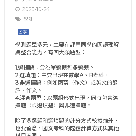
2025-10-24
學測
分享
學測題型多元，主要在評量同學的閱讀理解
與整合能力。有四大類題型：
1.
選擇題
：分為
單選題
和
多選題
。
2.
選填題
：主要出現在
數學
A
、
B
考科。
3.
非選擇題
：例如國寫（作文）或英文的翻
譯、作文。
4.
混合題型
：以
題組
形式出現，同時包含選
擇題（或選填題）與非選擇題。
除了多選題和選填題的計分方式較複雜外，
也要留意，
國文考科的成績計算方式與其他
科目不同
。