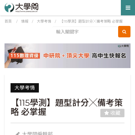
Tog
nav
首頁
/
情報
/
大學考情
/
【115學測】題型計分╳備考策略 必掌握
大學考情
【115學測】題型計分╳備考策
略 必掌握
收藏
大學問編輯部