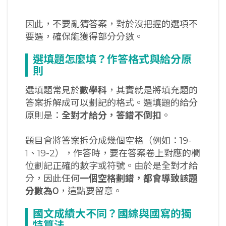
因此，不要亂猜答案，對於沒把握的選項不
要選，確保能獲得部分分數。
選填題怎麼填？作答格式與給分原
則
選填題常見於
數學科
，其實就是將填充題的
答案拆解成可以劃記的格式。選填題的給分
原則是：
全對才給分，答錯不倒扣
。
題目會將答案拆分成幾個空格（例如：19-
1、19-2），作答時，要在答案卷上對應的欄
位劃記正確的數字或符號。由於是全對才給
分，因此任何
一個空格劃錯，都會導致該題
分數為
0
，這點要留意。
國文成績大不同？國綜與國寫的獨
特算法