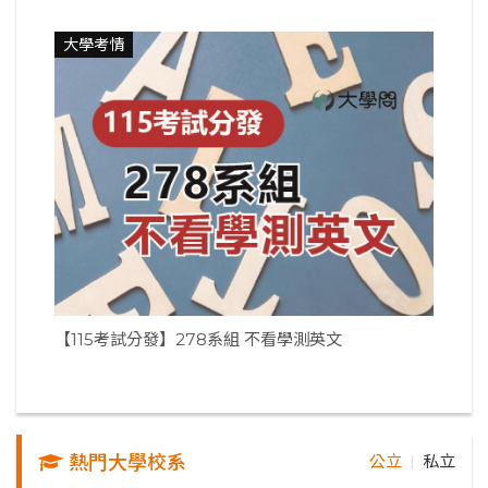
大學考情
【115考試分發】278系組 不看學測英文
熱門大學校系
公立
私立
｜