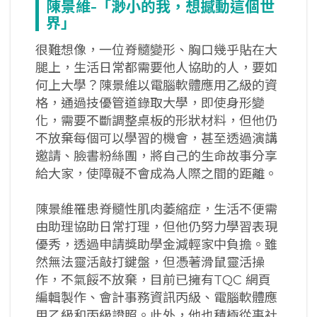
陳景維-
「渺小的我，想撼動這個世
界」
很難想像，一位脊髓變形、胸口幾乎貼在大
腿上，生活日常都需要他人協助的人，要如
何上大學？陳景維以電腦軟體應用乙級的資
格，通過技優管道錄取大學，即使身形變
化，需要不斷調整桌板的形狀材料，但他仍
不放棄每個可以學習的機會，甚至透過演講
邀請、臉書粉絲團，將自己的生命故事分享
給大家，使障礙不會成為人際之間的距離。
陳景維罹患脊髓性肌肉萎縮症，生活不便需
由助理協助日常打理，但他仍努力學習表現
優秀，透過申請獎助學金減輕家中負擔。雖
然無法靈活敲打鍵盤，但憑著滑鼠靈活操
作，不氣餒不放棄，目前已擁有TQC 網頁
編輯製作、會計事務資訊丙級、電腦軟體應
用乙級和丙級證照。此外，他也積極從事社