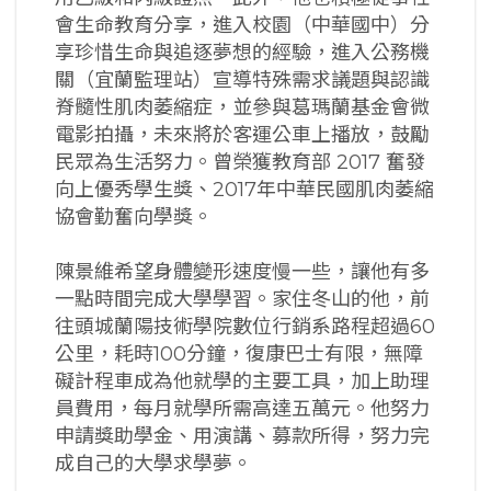
會生命教育分享，進入校園（中華國中）分
享珍惜生命與追逐夢想的經驗，進入公務機
關（宜蘭監理站）宣導特殊需求議題與認識
脊髓性肌肉萎縮症，並參與葛瑪蘭基金會微
電影拍攝，未來將於客運公車上播放，鼓勵
民眾為生活努力。曾榮獲教育部 2017 奮發
向上優秀學生獎、2017年中華民國肌肉萎縮
協會勤奮向學獎。
陳景維希望身體變形速度慢一些，讓他有多
一點時間完成大學學習。家住冬山的他，前
往頭城蘭陽技術學院數位行銷系路程超過60
公里，耗時100分鐘，復康巴士有限，無障
礙計程車成為他就學的主要工具，加上助理
員費用，每月就學所需高達五萬元。他努力
申請獎助學金、用演講、募款所得，努力完
成自己的大學求學夢。