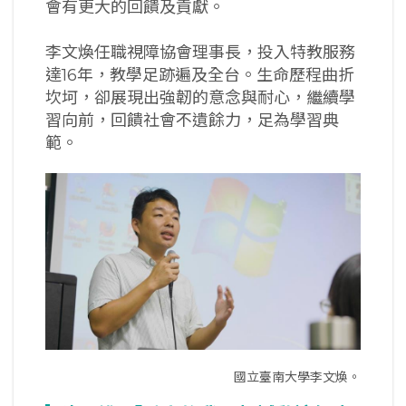
會有更大的回饋及貢獻。
李文煥任職視障協會理事長，投入特教服務
達16年，教學足跡遍及全台。生命歷程曲折
坎坷，卻展現出強韌的意念與耐心，繼續學
習向前，回饋社會不遺餘力，足為學習典
範。
國立臺南大學李文煥。