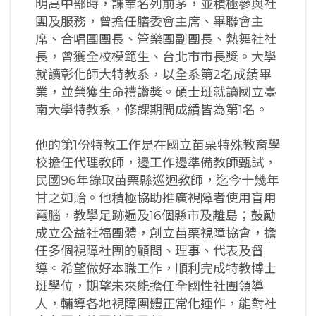
明高中部時，課業名列前茅，並積極參與社
團及服務，曾擔任膳委會主席、畢聯會主
席、合唱團團長、管樂團副團長、熱舞社社
長，曾獲全校模範生、台北市市長獎。大學
就讀彰化師大特教系，以全系第2名成績畢
業，並榮獲生命禮讚獎。碩士班就讀國立臺
南大學特教系，修課期間成績皆為第1名。
他的第1份特教工作是在國立苗栗特殊教育學
校擔任代理教師，邊工作邊準備教師甄試，
民國96年錄取苗栗縣巡迴教師，迄今十幾年
甘之如貽。他積極協助推廣視障者使用盲用
電腦，教學足跡遍及16個縣市及離島；鼓勵
成立公益社福團體，創立苗栗視障協會，擔
任多個視障社團的顧問、理事、代表及督
導。希望做好本職工作，順利完成特教博士
班學位，期望未來能擔任全國性社團領導
人，輔導各地視障團體正常化運作，能對社