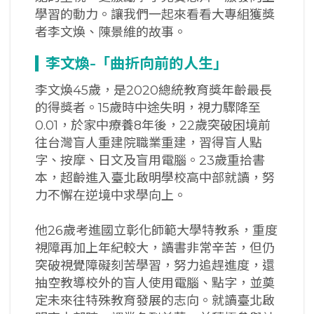
學習的動力。讓我們一起來看看大專組獲獎
者李文煥、陳景維的故事。
李文煥-
「曲折向前的人生」
李文煥45歲，是2020總統教育獎年齡最長
的得獎者。15歲時中途失明，視力驟降至
0.01，於家中療養8年後，22歲突破困境前
往台灣盲人重建院職業重建，習得盲人點
字、按摩、日文及盲用電腦。23歲重拾書
本，超齡進入臺北啟明學校高中部就讀，努
力不懈在逆境中求學向上。
他26歲考進國立彰化師範大學特教系，重度
視障再加上年紀較大，讀書非常辛苦，但仍
突破視覺障礙刻苦學習，努力追趕進度，還
抽空教導校外的盲人使用電腦、點字，並奠
定未來往特殊教育發展的志向。就讀臺北啟