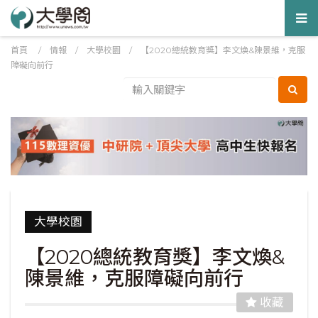
Tog
nav
首頁
/
情報
/
大學校園
/
【2020總統教育獎】李文煥&陳景維，克服
障礙向前行
大學校園
【2020總統教育獎】李文煥&
陳景維，克服障礙向前行
收藏