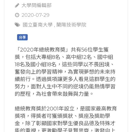
大學問編輯部
2020-07-29
國立臺南大學
,
蘭陽技術學院
分享
「2020年總統教育奬」共有56位學生獲
獎，包括大專組8名、高中組12名、國中組
18名及國小組18名，這些同學以不畏困境、
奮發向上的學習精神，為實現夢想的未來持
續前行。透過獎項讓更多人看見這群學生的
努力，面對人生中不同的逆境仍能熱情學習
的歷程，為社會帶來鼓舞與力量。
總統教育獎於2001年設立，是國家最高教育
獎項，得獎者可獲頒獎狀、獎座及獎助學
金，除了彰顯國家對學生優良品德及特殊才
能的重視，更激勵學子見賢思齊，激發向上