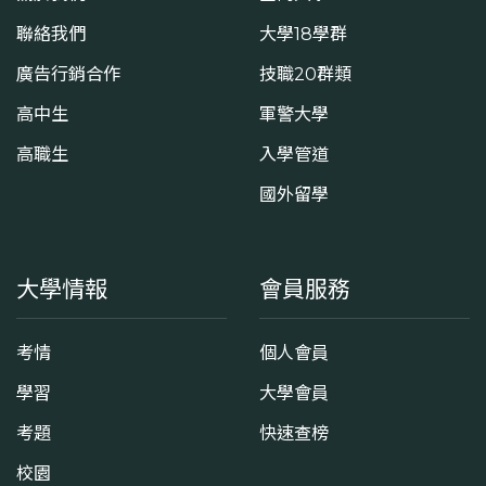
聯絡我們
大學18學群
廣告行銷合作
技職20群類
高中生
軍警大學
高職生
入學管道
國外留學
大學情報
會員服務
考情
個人會員
學習
大學會員
考題
快速查榜
校園