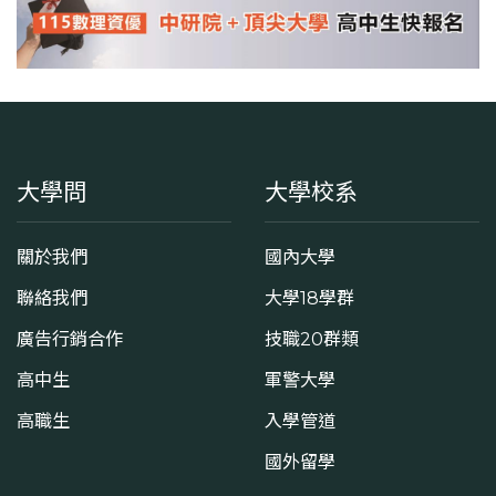
大學問
大學校系
關於我們
國內大學
聯絡我們
大學18學群
廣告行銷合作
技職20群類
高中生
軍警大學
高職生
入學管道
國外留學