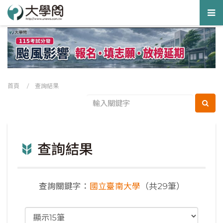
Tog
nav
首頁
/ 查詢結果
查詢結果
查詢關鍵字：
國立臺南大學
（共29筆）