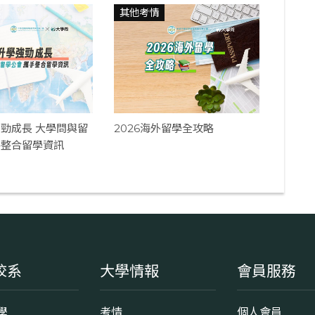
其他考情
勁成長 大學問與留
2026海外留學全攻略
手整合留學資訊
校系
大學情報
會員服務
學
考情
個人會員