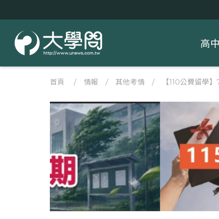
高
首頁
/
情報
/
其他考情
/
【110公費留學】7