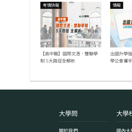
考情快報
情報
【高中職】國際文憑．雙聯學
出國升學強
制 5大路徑全解析
學公會攜
大學問
大學
關於我們
國內大