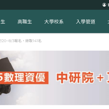
中生
高職生
大學校系
入學管道
/20~8/3報名，錄取141名