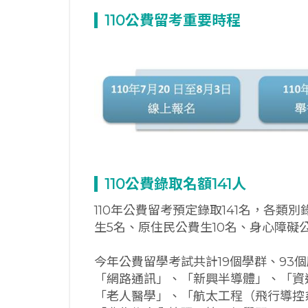
110
公費留考重要時程
110
公費錄取名額141
人
110年公費留考預定錄取141名，各類
生5名、原住民公費生10名、身心障礙
今年公費留學考試共計19個學群、93
「網路通訊」、「新興半導體」、「資
「老人醫學」、「航太工程（飛行導控