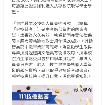
15%及8%，讓已取得專技普考證書的人士，
可憑藉此證書順利進入技專校院取得學士學
歷。
「專門職業及技術人員普通考試」（簡稱
「專技普考」）是由考選部舉辦的國家考
試，證書為永久有效，執業範圍亦受法律保
障。應考資格除地政士須年滿20歲外，其餘
皆為高中職畢業即可報考。為鼓勵學生取得
專業技能證照與文憑具有銜接效用，技專校
院招生策略委員會於111學年度起將「專技人
員普考證書」納入四技二專技優甄審入學管
道的報名資格，讓已取得專技普考證書者可
報考技專校院，提升自我、深化專業知能。