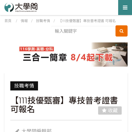
Tog
nav
首頁
/
情報
/
技職考情
/
【111技優甄審】專技普考證書 可報名
技職考情
【111技優甄審】專技普考證書
可報名
收藏
大學問編輯部