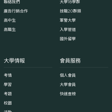
聯絡我們
大學18學群
廣告行銷合作
技職20群類
高中生
軍警大學
高職生
入學管道
國外留學
大學情報
會員服務
考情
個人會員
學習
大學會員
考題
快速查榜
校園