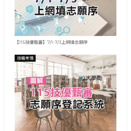
【115技優甄審】7/1-7/3上網填志願序
技職考情