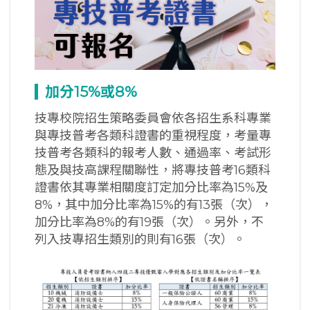
加分15%
或8%
技專校院招生策略委員會依各招生系科專業
與專技普考各類科證書的重視程度，考量專
技普考各類科的報考人數、通過率、考試形
態及與技高課程關聯性，將專技普考16類科
證書依其專業相關度訂定加分比率為15%及
8%，其中加分比率為15%的有13張（次），
加分比率為8%的有19張（次）。另外，不
列入技專招生類別的則有16張（次）。