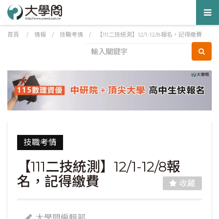
Tog
nav
首頁
/
情報
/
技職考情
/
【111二技統測】12/1-12/8報名，記得繳費
技職考情
【111二技統測】12/1-12/8報
名，記得繳費
收藏
大學問編輯部