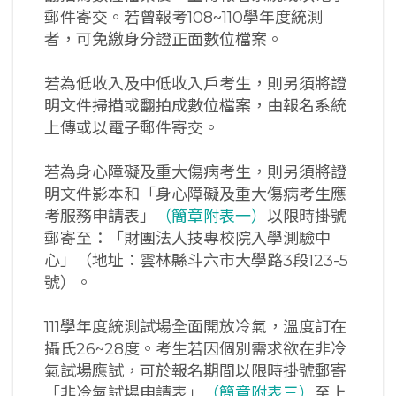
郵件寄交。若曾報考108~110學年度統測
者，可免繳身分證正面數位檔案。
若為低收入及中低收入戶考生，則另須將證
明文件掃描或翻拍成數位檔案，由報名系統
上傳或以電子郵件寄交。
若為身心障礙及重大傷病考生，則另須將證
明文件影本和「身心障礙及重大傷病考生應
考服務申請表」
（簡章附表一）
以限時掛號
郵寄至：「財團法人技專校院入學測驗中
心」（地址：雲林縣斗六市大學路3段123-5
號）。
111學年度統測試場全面開放冷氣，溫度訂在
攝氏26~28度。考生若因個別需求欲在非冷
氣試場應試，可於報名期間以限時掛號郵寄
「非冷氣試場申請表」
（簡章附表三）
至上