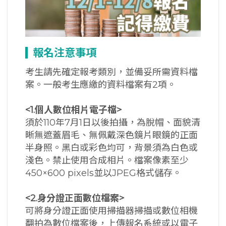
報名注意事項
考生請先確定報考類別，並備妥所需資料檔
案。一般考生應繳的資料檔案有2項。
<1.
個人數位相片電子檔>
須於110年7月1日以後拍攝，為脫帽、面貌清
晰無遮蓋眉毛、無佩戴深色鏡片眼鏡的正面
半身照。黑白或彩色均可，背景須為白色或
淺色。禁止使用合成相片。檔案像素至少
450×600 pixels並以JPEG格式儲存。
<2.
身分證正面數位檔案>
可將身分證正面使用掃描器掃描或數位相機
翻拍為數位檔案後，上傳報名系統或以電子