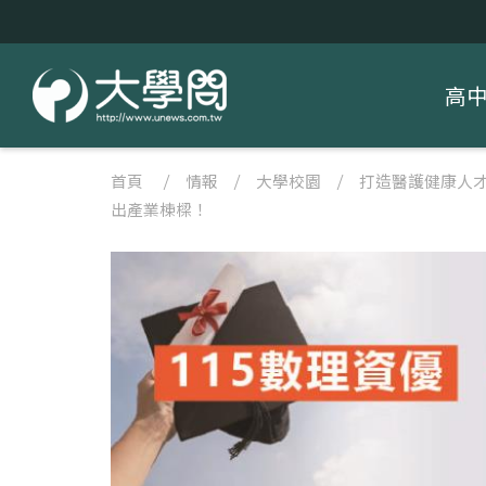
高
首頁
/
情報
/
大學校園
/
打造醫護健康人
出產業棟樑！