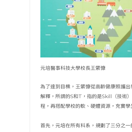
元培醫事科技大學校長王綮慷
為了達到目標，王綮慷從高齡健康照護出發
解釋，所謂的S和T，指的是Skill（技術
程，再搭配學校的軟、硬體資源，充實學
首先，元培在所有科系，規劃了三分之一