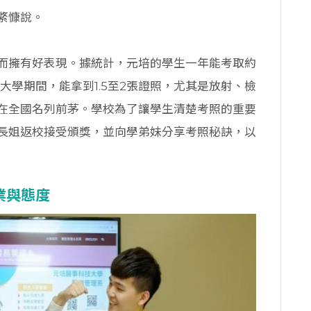
綮慷說。
而擁有好表現。據統計，元培的學生一年能考取約
大學期間，能拿到1.5至2張證照，尤其是放射、檢
在全國名列前茅。學校為了讓學生清楚考照的重要
學長姐返校接受頒獎，並向學弟妹分享考照秘訣，以
業與態度