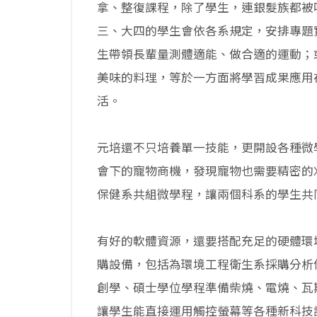
拿、整復課程，除了學生，連銀髮族都被
三、大四的學生會依各系規定，安排專題
生帶領長輩量測體適能、做合適的運動；
美味的料理，等於一方面將學習成果應用
活。
元培還不只培養單一技能，更開設各種微
會下的寵物商機，發現寵物也需要精密的
保健系共組微學程，讓兩個科系的學生共
有好的軟體資源，還要搭配充足的硬體環
購設備，包括為環境工程衛生系採購分析
創學、碩士學位學程準備柴燒、電燒、瓦
讓學生能直接運用觸控螢幕等各種新科技