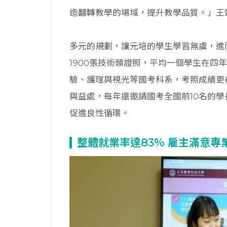
造翻轉教學的場域，提升教學品質。」王
多元的規劃，讓元培的學生學習無虞，進
1900張技術類證照，平均一個學生在四年
驗、護理與視光等國考科系，考照成績更
與益處，每年還邀請國考全國前10名的
促進良性循環。
整體就業率達83％ 雇主滿意專