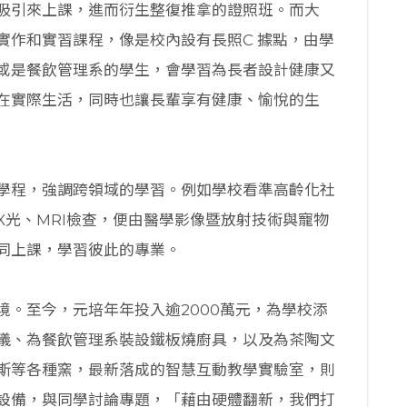
吸引來上課，進而衍生整復推拿的證照班。而大
實作和實習課程，像是校內設有長照C 據點，由學
或是餐飲管理系的學生，會學習為長者設計健康又
在實際生活，同時也讓長輩享有健康、愉悅的生
學程，強調跨領域的學習。例如學校看準高齡化社
X光、MRI檢查，便由醫學影像暨放射技術與寵物
同上課，學習彼此的專業。
境。至今，元培年年投入逾2000萬元，為學校添
儀、為餐飲管理系裝設鐵板燒廚具，以及為茶陶文
斯等各種窯，最新落成的智慧互動教學實驗室，則
設備，與同學討論專題，「藉由硬體翻新，我們打