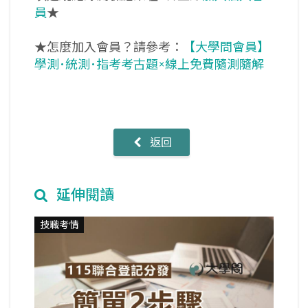
員
★
★怎麼加入會員？請參考：
【大學問會員】
學測･統測･指考考古題×線上免費隨測隨解
返回
延伸閱讀
技職考情