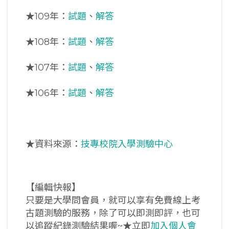
★
109年：
試題
、
解答
★
108年：
試題
、
解答
★
107年：
試題
、
解答
★
106年：
試題
、
解答
★資料來源：
技專校院入學測驗中心
【編輯快報】
只要是大學問會員，就可以享有免費線上考
古題測驗的服務，除了可以即測即評，也可
以追蹤紀錄測驗結果喔~★立即
加入個人會