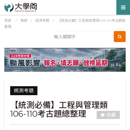
Tog
nav
首頁
/
情報
/
統測考題
/
【統測必備】工程與管理類106-110考古題總
整理
統測考題
【統測必備】工程與管理類
106-110考古題總整理
收藏