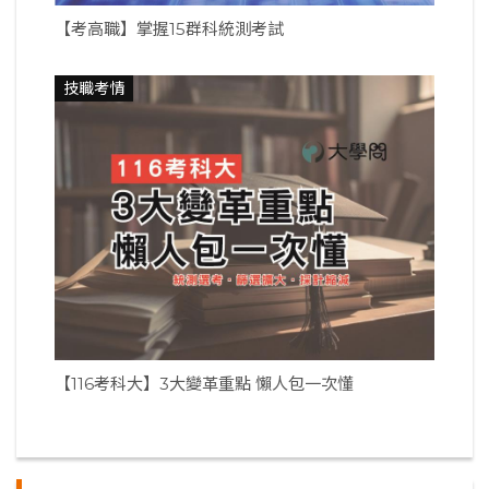
【考高職】掌握15群科統測考試
技職考情
【116考科大】3大變革重點 懶人包一次懂