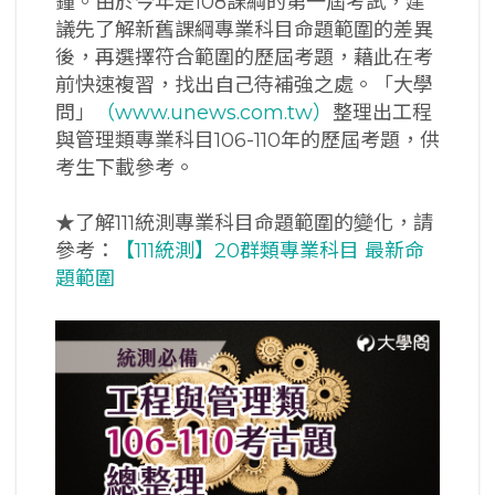
鐘。由於今年是108課綱的第一屆考試，建
議先了解新舊課綱專業科目命題範圍的差異
後，再選擇符合範圍的歷屆考題，藉此在考
前快速複習，找出自己待補強之處。「大學
問」
（www.unews.com.tw）
整理出工程
與管理類專業科目106-110年的歷屆考題，供
考生下載參考。
★了解111統測專業科目命題範圍的變化，請
參考：
【111統測】20群類專業科目 最新命
題範圍