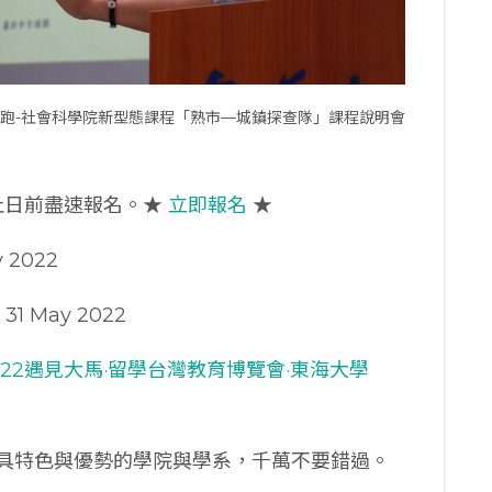
跑-社會科學院新型態課程「熟市—城鎮探查隊」課程說明會
止日前盡速報名。★
立即報名
★
y 2022
 31 May 2022
022遇見大馬·留學台灣教育博覽會·東海大學
具特色與優勢的學院與學系，千萬不要錯過。