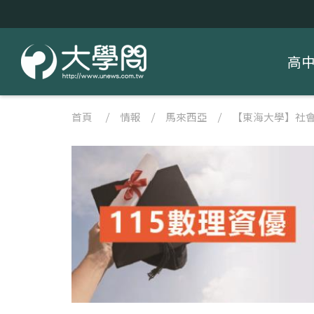
高
首頁
/
情報
/
馬來西亞
/
【東海大學】社會