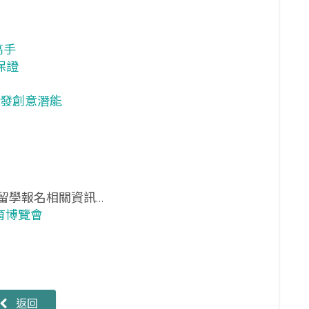
高手
保證
激發創意潛能
留學報名相關資訊…
育博覽會
返回