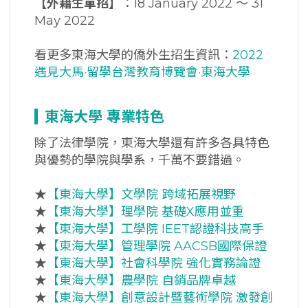
【外籍生單招】
：18 January 2022 ～ 31
May 2022
看更多東海大學的僑外生招生資訊：
2022
遇見大馬·留學台灣教育博覽會·東海大學
東海
大學
專業特色
除了法律學院，東海大學還有許多各具特色
與優勢的學院與學系，千萬不要錯過。
★
【東海大學】文學院 跨域拓展視野
★
【東海大學】理學院 基礎X應用並重
★
【東海大學】工學院 IEET認證科技高手
★
【東海大學】管理學院 AACSB國際保證
★
【東海大學】社會科學院 強化實務論證
★
【東海大學】農學院 自銷品牌卓越
★
【東海大學】創意設計暨藝術學院 激發創