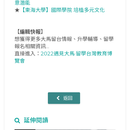
意潛能
★
【東海大學】國際學院 培植多元文化
【
編輯快報
】
想獲得更多大馬留台情報、升學輔導、留學
報名相關資訊…
直接進入：
2022遇見大馬·留學台灣教育博
覽會
返回
延伸閱讀