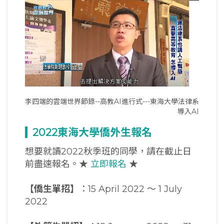
李四端的雲端世界節錄--高教AI進行式---東海大學法律系
導入AI
2022東海大學僑外生報名
想要就讀2022秋季班的同學，請在截止日
前盡速報名。★
立即報名
★
【僑生單招】
：15 April 2022 ～ 1 July
2022