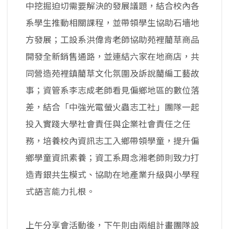
中挖掘迫切需要解決的發展議題，結合校內各
系學生推動相關課程，並帶領學生協助石墻地
方發展；工設系洪偉肯老師協助苑裡藺草商品
開發全新銷售通路，並連結六家在地商店，共
同營造苑裡鎮藺草文化氛圍及訴說藺編工藝故
事；資管系李志成老師看見偏鄉地區的數位落
差，結合「中強光電螢火蟲志工社」團隊一起
投入實踐大學社會責任與企業社會責任之任
務，培養校內資訊志工入鄉帶領學童，提升偏
鄉學童資訊素養；資工系周念湘老師則致力打
造青銀共生模式、協助在地產業升級與小學程
式語言能力扎根。
上午分享會活動後，下午則由兩組計畫團隊設