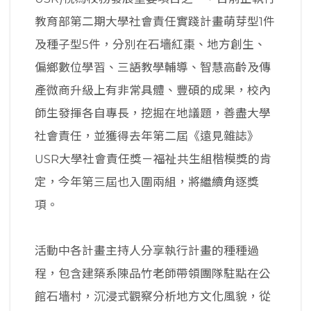
教育部第二期大學社會責任實踐計畫萌芽型1件
及種子型5件，分別在石墻紅棗、地方創生、
偏鄉數位學習、三語教學輔導、智慧高齡及傳
產微商升級上有非常具體、豐碩的成果，校內
師生發揮各自專長，挖掘在地議題，善盡大學
社會責任，並獲得去年第二屆《遠見雜誌》
USR大學社會責任獎－福祉共生組楷模獎的肯
定，今年第三屆也入圍兩組，將繼續角逐獎
項。
活動中各計畫主持人分享執行計畫的種種過
程，包含建築系陳品竹老師帶領團隊駐點在公
館石墻村，沉浸式觀察分析地方文化風貌，從