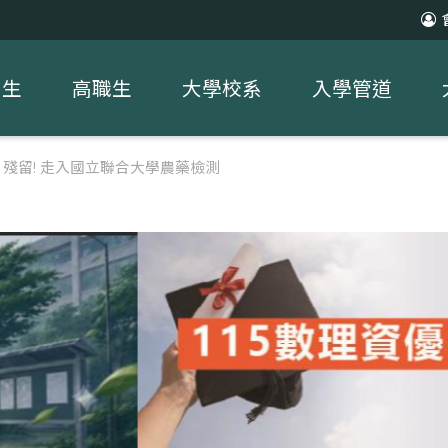
中生
高職生
大學校系
入學管道
殘留! 走入國立聯合大學農藥檢測