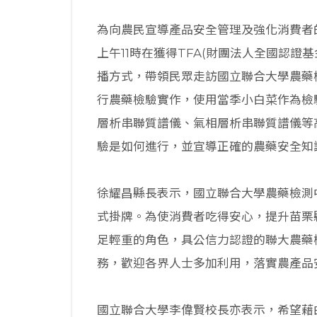
為向農民宣導產品安全管理及強化消費者的農
上午11時在獲得TFA(財團法人全國認
播方式，帶領民眾走訪國立聯合大學農藥
行農藥檢驗實作，使用當季小白菜作為檢
層析串聯質譜儀、氣相層析串聯質譜儀等
驗是如何進行，並宣導正確的農藥安全知
徐耀昌縣長表示，國立聯合大學農藥檢測中
式掛牌。為使消費者吃得安心，提升苗栗
足輕重的角色，具公信力認證的聯大農藥
務，歡迎各界人士多加利用，落實農產品
國立聯合大學李偉賢校長亦表示，希望藉