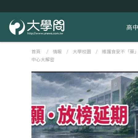
高
首頁
/
情報
/
大學校園
/
維護食安不「藥」
中心大解密