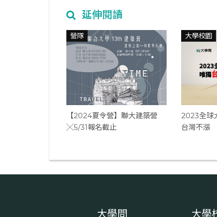
延伸閱讀
營隊
大學校園
【2024夏令營】聯大建築營
2023全
╳5/31報名截止
台灣不漲
大學問
大學