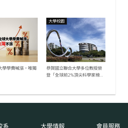
大學校園
球大學學費喊漲，唯獨
恭賀國立聯合大學多位教授榮
登「全球前2%頂尖科學家榜
單」
校系
大學情報
會員服務