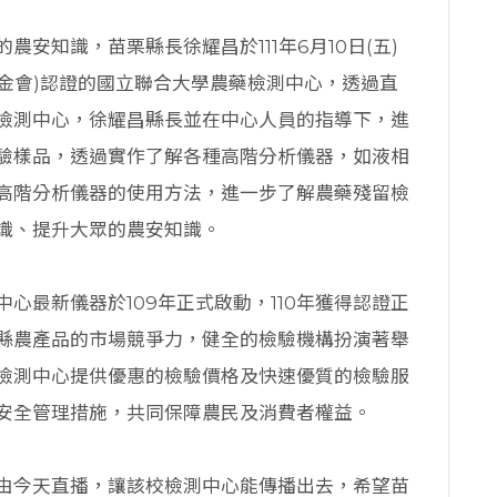
安知識，苗栗縣長徐耀昌於111年6月10日(五)
證基金會)認證的國立聯合大學農藥檢測中心，透過直
檢測中心，徐耀昌縣長並在中心人員的指導下，進
驗樣品，透過實作了解各種高階分析儀器，如液相
高階分析儀器的使用方法，進一步了解農藥殘留檢
識、提升大眾的農安知識。
心最新儀器於109年正式啟動，110年獲得認證正
縣農產品的市場競爭力，健全的檢驗機構扮演著舉
檢測中心提供優惠的檢驗價格及快速優質的檢驗服
安全管理措施，共同保障農民及消費者權益。
由今天直播，讓該校檢測中心能傳播出去，希望苗