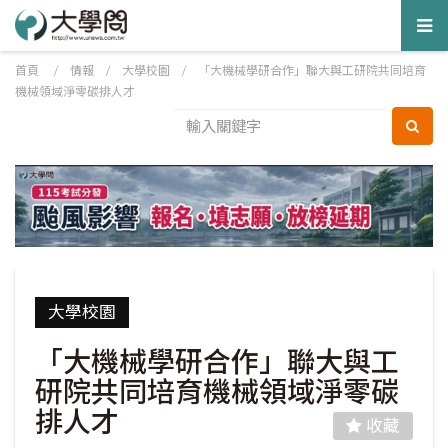
Tog
nav
首頁
/
情報
/
大學校園
/
「大機械學研合作」聯大與工研院共同培育
機械領域淨零碳排人才
大學校園
「大機械學研合作」聯大與工
研院共同培育機械領域淨零碳
排人才
收藏