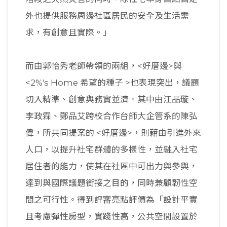
外也提供服務周邊社區居民的安全及生活需
求，有創意且實際。」
而由郭怡秀老師帶領的兩組，<好厝邊>與
<2%'s Home 希望的種子 >也表現突出，議題
切入精準、創意與務實並濟。其中由江品璇、
李政霖、鄭品艾跨校合作台師大企管系的陳弘
偉，所共同提案的 <好厝邊>，則藉由引進外來
人口，以提升社宅群體的多樣性，並融入社宅
居住者的能力，使其在社區中可出力與參與，
達到與國際議題銜接之目的，同時兼顧韌性空
間之可行性。得到評審亮點評價為「設計平實
且考慮彈性房型，實踐性高，公共空間設置於