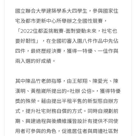
國立聯合大學建築學系大四學生，參與國家住
宅及都市更新中心所舉辦之全國性競賽，
「2022住都盃挑戰賽-面對變動未來，社宅也
要好韌性」，在全國初審入圍八件作品中先佔
四件，最終歷經決賽，獲得一特優、一佳作與
兩入選的好成績。
其中陳品竹老師指導，由王郁翔、陳愛光、陳
漢明、黃楷崴所提出的<社辦 公倍>，獲得特優
獎的殊榮。藉由提出半租半售的新型態自辦方
式，提升社宅財務自償的方式。同時自規劃前
期、興建過程與後續維護皆設計有提供不同使
用者可參與的角色，促進居住者與周邊社區對