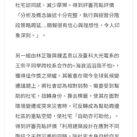
社宅認同感、減少摩擦。得到評審亮點評價
「分析及概念論述十分完整，執行與經營分階
段策略周延......簡報很有信心與理想性，令人印
象深刻。」。
另一組由林芷璇與鍾孟恩以及臺科大光電系的
王宗平同學跨校系合作的<海浪滔滔我不怕>，
獲得佳作獎之榮耀。其著重在現今全球氣候變
遷議題上，將社會認為相對弱勢、需要受到幫
助的社宅，扭轉身份、撕去標籤，使其在面對
環境變遷或突來災害時，可反轉成為幫助周邊
社區的重點空間，使社宅「自助亦可助他」。
得到評審亮點評價「利用建築設計在應對不同
階段之天然災害的同時，除社宅本身自給自足