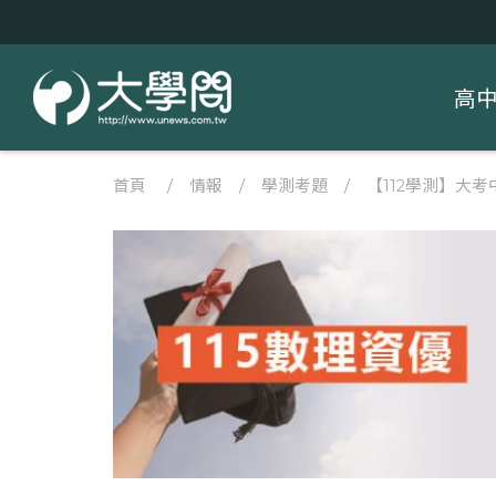
高
首頁
/
情報
/
學測考題
/
【112學測】大考