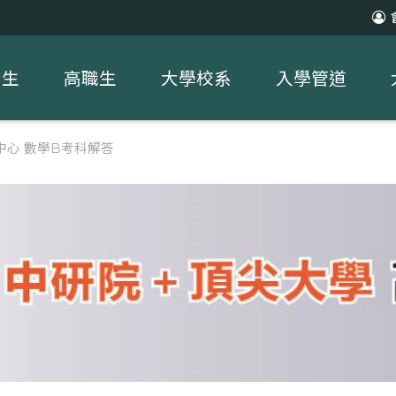
中生
高職生
大學校系
入學管道
中心 數學B考科解答