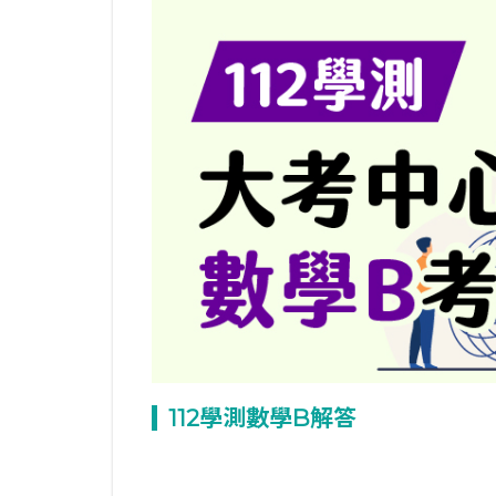
112
學測數學B
解答